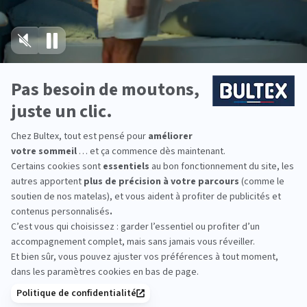
acceptez de recevoir notre Newsletter incluant des
informations concernant les offres, services, produits ou
PROMOS
évènements de Bultex conformément à
notre politique de protection des données personnelles
.
Ce formulaire est protégé par reCAPTCHA - La
Technologie bultex
politique de protection des données personnelles de Google
et les
Conditions d'utilisations
s'appliquent.
Nos engagements
RÉCOMPENSES ET LABELS
Storelocator
Contact
Mon compte
En savoir
Catégorie
Gamme
Gamme
plus
matelas
"Infinite"
"Reset"
éco-
conçus
Suivez-nous sur les
réseaux sociaux