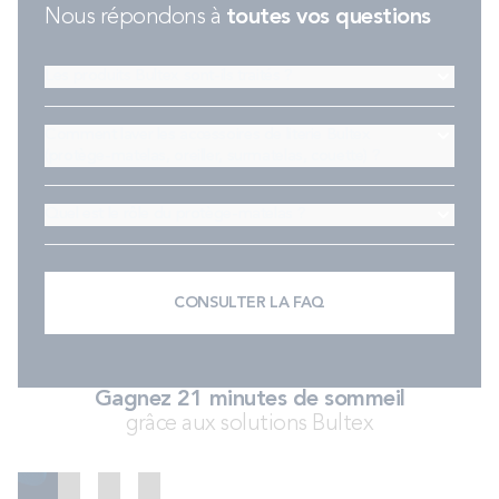
Nous répondons à
toutes vos questions
Les produits Bultex sont-ils traités ?
Comment laver les accessoires de literie Bultex
(protège-matelas, oreiller, surmatelas, couette) ?
Quel est le rôle du protège-matelas ?
CONSULTER LA FAQ
Gagnez 21 minutes de sommeil
grâce aux solutions Bultex