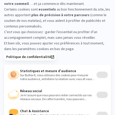
recommandation
personnalisée
selon
vos
habitudes
de
sommeil.
TROUVER
MON
MATELAS
IDÉAL
Offrir un sommeil paisible dans un environnement sain à votre
bébé commence par choisir le bon
protège-matelas
. Conçus
spécifiquement pour répondre aux besoins des plus petits, les
protège-matelas bébé Bultex sont, en ce sens, les alliés
parfaits.
Quelles sont les caractéristiques d’un