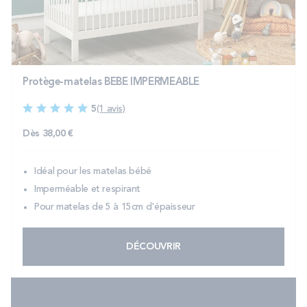
PROMOS
Technologie bultex
Protège-matelas BEBE IMPERMEABLE
Nos engagements
5
(1 avis)
Dès
38,00 €
Storelocator
Contact
Mon compte
Idéal pour les matelas bébé
Imperméable et respirant
Pour matelas de 5 à 15cm d'épaisseur
DÉCOUVRIR