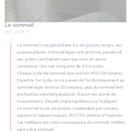
PROMOS
Technologie bultex
Le sommeil
est vivant
Nos engagements
Le sommeil n’est pas linéaire. Il a son propre tempo, ses
propres phases. Sommeil léger, lent profond, paradoxal,
ses cycles s’enchaînent sans que nous en ayons
conscience. Une nuit comporte de 4 à 6 cycles.
Storelocator
Contact
Mon compte
Chaque cycle de sommeil dure environ 90 à 100 minutes.
Durant le 1er cycle, on va passer de l’endormissement au
sommeil léger (environ 20 minutes), puis du sommeil lent
profond au sommeil paradoxal. Chacun est animé de
mouvements, d’éveils, imperceptibles pour la plupart.
Le sommeil a une vie propre, insaisissable par certains
aspects et depuis toujours, BULTEX cherche à l’explorer.
Car meilleure est notre connaissance du sommeil, meilleur
sera votre sommeil.