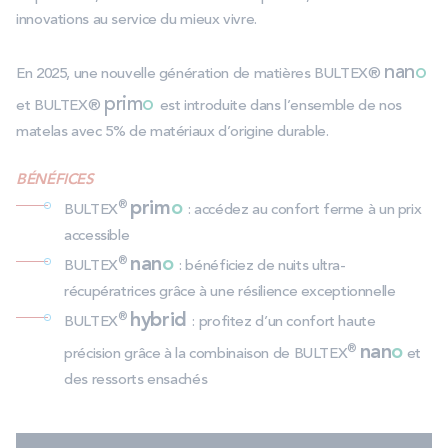
innovations au service du mieux vivre.
nan
o
En 2025, une nouvelle génération de matières BULTEX®
prim
o
et BULTEX®
est introduite dans l’ensemble de nos
matelas avec 5% de matériaux d’origine durable.
B
É
N
É
FICES
prim
o
®
BULTEX
: accédez au confort ferme à un prix
accessible
nan
o
®
BULTEX
: bénéficiez de nuits ultra-
récupératrices grâce à une résilience exceptionnelle
hybrid
®
BULTEX
: profitez d’un confort haute
nan
o
®
précision grâce à la combinaison de BULTEX
et
des ressorts ensachés