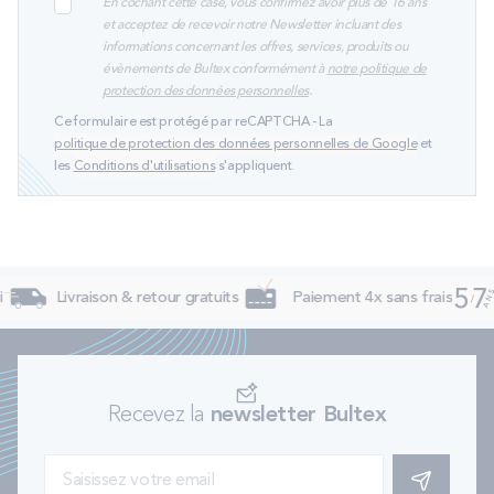
En cochant cette case, vous confirmez avoir plus de 16 ans
et acceptez de recevoir notre Newsletter incluant des
informations concernant les offres, services, produits ou
évènements de Bultex conformément à
notre politique de
protection des données personnelles
.
Ce formulaire est protégé par reCAPTCHA - La
politique de protection des données personnelles de Google
et
les
Conditions d'utilisations
s'appliquent.
Livraison & retour gratuits
Paiement 4x sans frais
5
Recevez la
newsletter Bultex
S'INSCRIRE