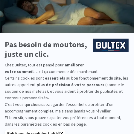
La
matière
Bultex
: une matière qui respire
Avec des arêtes de 0,002 millimètre dʼépaisseur plus fines
quʼun cheveu divisé par 50, la finesse des alvéoles de la
matière Bultex permet une meilleure circulation de l’air. Elle
procure une meilleure aération du matelas, une élimination
rapide de l’humidité et un rafraîchissement de la literie.