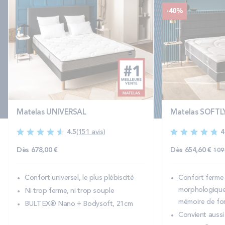
-40%
Matelas UNIVERSAL
Matelas SOFTL
4.5
(151 avis)
4
Pri
Dès
678,00 €
Dès
654,60 €
1 09
Confort universel, le plus plébiscité
Confort ferme 
morphologique
Ni trop ferme, ni trop souple
mémoire de fo
BULTEX® Nano + Bodysoft, 21cm
Convient aussi