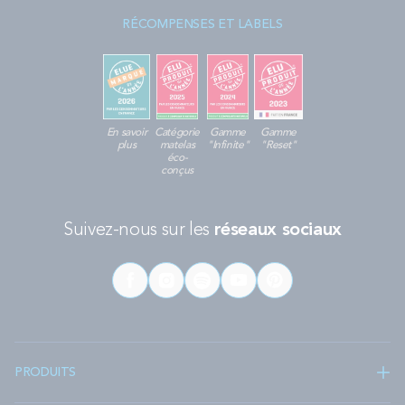
RÉCOMPENSES ET LABELS
En savoir
Catégorie
Gamme
Gamme
plus
matelas
"Infinite"
"Reset"
éco-
conçus
Suivez-nous sur les
réseaux sociaux
PRODUITS