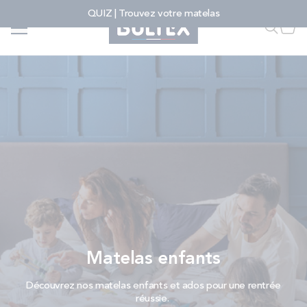
Allez au contenu
QUIZ | Trouvez votre matelas
Faire u
Mon
PROMOS
MATELAS
SOMMIERS
ENSEMBLES
ACCESSOIRES
FAIRE UNE RECHERCHE
MATELAS
SOMMIERS
ENSEMBLES
Matelas enfants
ACCESSOIRES
Découvrez nos matelas enfants et ados pour une rentrée
réussie.