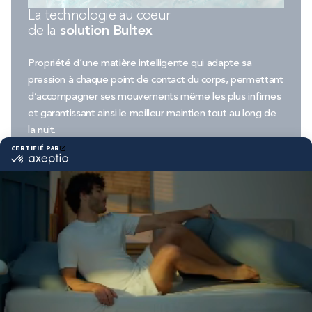
La technologie au coeur
de la
solution Bultex
Propriété d’une matière intelligente qui adapte sa
pression à chaque point de contact du corps, permettant
d’accompagner ses mouvements même les plus infimes
et garantissant ainsi le meilleur maintien tout au long de
la nuit.
Moins de micro-réveils avec Bultex
Une très bonne indépendance de couchage
Un confort plus durable
DÉCOUVRIR NOS TECHNOLOGIES
VOIR TOUS NOS MATELAS