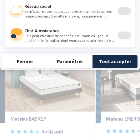
VOIR TOUS LES AVIS CLIENTS
Des technologies pour
tous les conforts
-40%
Matelas ENERG
Matelas BASICLY
4
4.3
(43 avis)