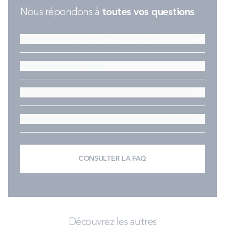
Nous répondons à
toutes vos questions
En quoi consiste le service 101 nuits d'essai ?
Quel matelas Bultex choisir ?
Pourquoi dormons-nous +21 minutes avec Bultex ?
La hauteur du matelas influence t'elle la qualité ?
CONSULTER LA FAQ
Découvrez les autres