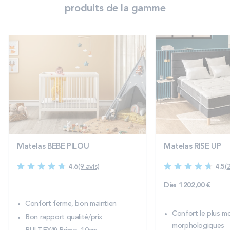
produits de la gamme
Matelas BEBE PILOU
Matelas RISE UP
4.6
(9 avis)
4.5
(
Dès
1 202,00 €
Confort ferme, bon maintien
Confort le plus mo
Bon rapport qualité/prix
morphologiques