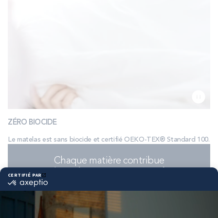
ZÉRO BIOCIDE
Le matelas est sans biocide et certifié OEKO-TEX® Standard 100.
Chaque matière contribue
à
améliorer votre sommeil