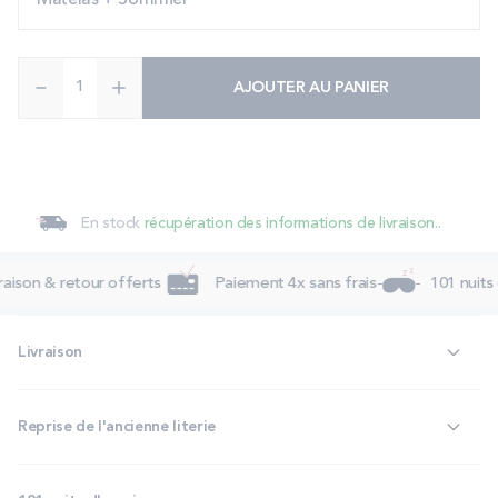
Matelas + Sommier
Quantité
AJOUTER AU PANIER
En stock
récupération des informations de livraison..
aison & retour offerts
Paiement 4x sans frais
101 nuits 
Livraison
Reprise de l'ancienne literie