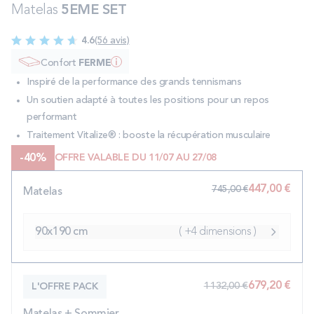
Matelas
5EME SET
PROMOS
4.6
(56 avis)
Technologie bultex
Confort
FERME
Inspiré de la performance des grands tennismans
Un soutien adapté à toutes les positions pour un repos
Nos engagements
performant
Traitement Vitalize® : booste la récupération musculaire
-
40
%
OFFRE VALABLE DU 11/07 AU 27/08
Storelocator
Contact
Mon compte
447,00 €
745,00 €
Matelas
90x190 cm
( +4 dimensions )
679,20 €
1 132,00 €
L'OFFRE PACK