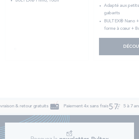
BULTEX® Primo, 10cm
Adapté aux petit
gabarits
BULTEX® Nano +
forme à cœur + B
DÉCOU
vraison & retour gratuits
Paiement 4x sans frais
5 à 7 ans