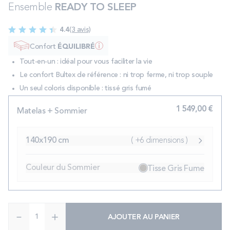
Ensemble
READY TO SLEEP
PROMOS
4.4
(3 avis)
Technologie bultex
Confort
ÉQUILIBRÉ
Tout-en-un : idéal pour vous faciliter la vie
Le confort Bultex de référence : ni trop ferme, ni trop souple
Nos engagements
Un seul coloris disponible : tissé gris fumé
1 549,00 €
Matelas + Sommier
Storelocator
Contact
Mon compte
140x190 cm
( +6 dimensions )
Couleur du Sommier
Tisse Gris Fume
Quantité
AJOUTER AU PANIER