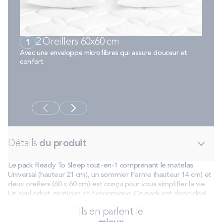
2 Oreillers 60x60 cm
1
Avec une enveloppe microfibres qui assure douceur et
confort.
2
Anti-a
apport
Détails
du produit
Le pack Ready To Sleep tout-en-1 comprenant le matelas
Universal (hauteur 21 cm), un sommier Ferme (hauteur 14 cm) et
deux oreillers (60 x 60 cm) est conçu pour vous simplifier la vie.
Un seul achat, pratique et économique. Ce pack est donc idéal
pour un emménagement, un renouvellement de literie ou un
Ils en parlent le
premier équipement. Le matelas Universal en matière BULTEX®