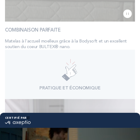
COMBINAISON PARFAITE
Matelas à l'accueil moelleux grâce à la Bodysoft et un excellent
soutien du coeur BULTEX® nano.
PRATIQUE ET ÉCONOMIQUE