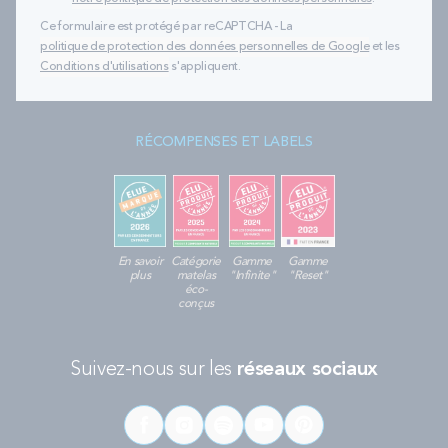
Ce formulaire est protégé par reCAPTCHA - La
politique de protection des données personnelles de Google
et les
Conditions d'utilisations
s'appliquent.
RÉCOMPENSES ET LABELS
En savoir
Catégorie
Gamme
Gamme
plus
matelas
"Infinite"
"Reset"
éco-
conçus
Suivez-nous sur les
réseaux sociaux