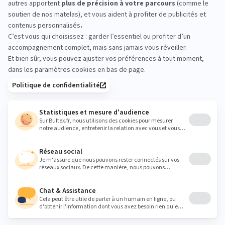
ème
L’ensemble
matelas 5
Set
et sommier
ème
Existe aussi en ensemble, le matelas + sommier 5
Set pour une expérience de sommeil complète.
DÉCOUVRIR