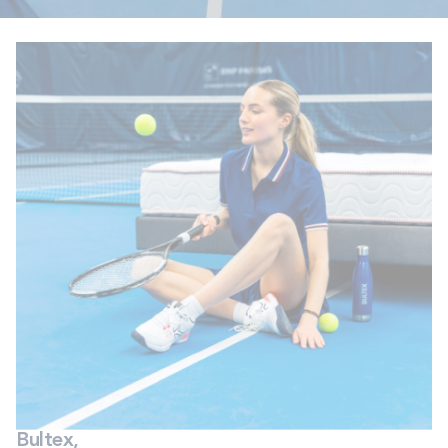
PROMOS
Technologie bultex
Nos engagements
Storelocator
Contact
Mon compte
Bultex,