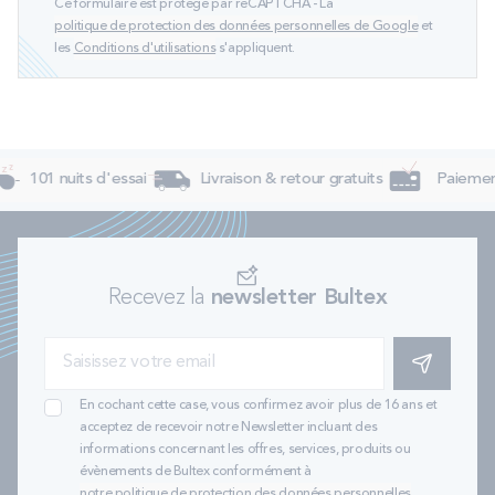
Ce formulaire est protégé par reCAPTCHA - La
politique de protection des données personnelles de Google
et
les
Conditions d'utilisations
s'appliquent.
101 nuits d'essai
Livraison & retour gratuits
Paiement 
Recevez la
newsletter Bultex
S'INSCRIRE
En cochant cette case, vous confirmez avoir plus de 16 ans et
acceptez de recevoir notre Newsletter incluant des
informations concernant les offres, services, produits ou
évènements de Bultex conformément à
notre politique de protection des données personnelles
.