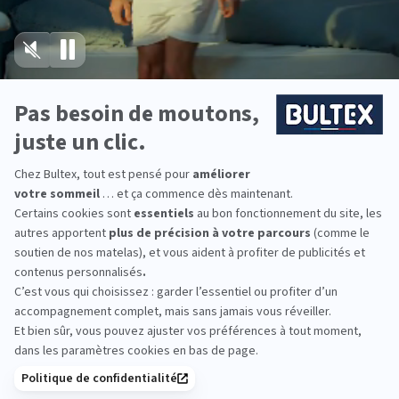
acceptez de recevoir notre Newsletter incluant des
PROMOS
informations concernant les offres, services, produits ou
évènements de Bultex conformément à
notre politique de protection des données personnelles
.
Technologie bultex
Ce formulaire est protégé par reCAPTCHA - La
politique de protection des données personnelles de Google
et les
Conditions d'utilisations
s'appliquent.
Nos engagements
RÉCOMPENSES ET LABELS
Storelocator
Contact
Mon compte
En savoir
Catégorie
Gamme
Gamme
plus
matelas
"Infinite"
"Reset"
éco-
conçus
Suivez-nous sur les
réseaux sociaux