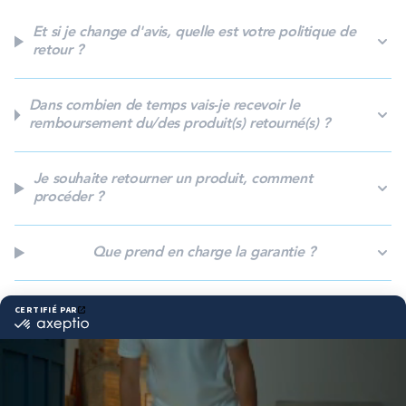
PROMOS
Et si je change d'avis, quelle est votre politique de
retour ?
Technologie bultex
Dans combien de temps vais-je recevoir le
remboursement du/des produit(s) retourné(s) ?
Nos engagements
Je souhaite retourner un produit, comment
procéder ?
Storelocator
Contact
Mon compte
Que prend en charge la garantie ?
Comment déposer une réclamation ?
Besoin d'aide ?