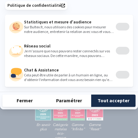
S'INSCRIRE
En cochant cette case, vous confirmez avoir plus de 16 ans et
acceptez de recevoir notre Newsletter incluant des
informations concernant les offres, services, produits ou
évènements de Bultex conformément à
notre politique de protection des données personnelles
.
Ce formulaire est protégé par reCAPTCHA - La
politique de protection des données personnelles de Google
et les
Conditions d'utilisations
s'appliquent.
RÉCOMPENSES ET LABELS
En savoir
Catégorie
Gamme
Gamme
plus
matelas
"Infinite"
"Reset"
éco-