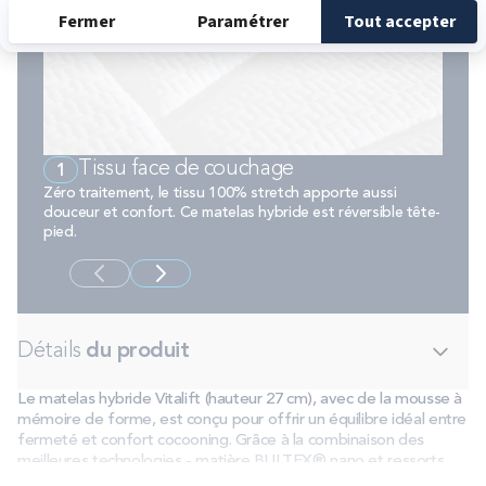
Tissu face de couchage
1
2
Zéro traitement, le tissu 100% stretch apporte aussi
Allège
douceur et confort. Ce matelas hybride est réversible tête-
chaqu
pied.
Détails
du produit
Le matelas hybride Vitalift (hauteur 27 cm), avec de la mousse à
mémoire de forme, est conçu pour offrir un équilibre idéal entre
fermeté et confort cocooning. Grâce à la combinaison des
meilleures technologies - matière BULTEX® nano et ressorts
ensachés - ce matelas garantit un confort ferme progressif. Un