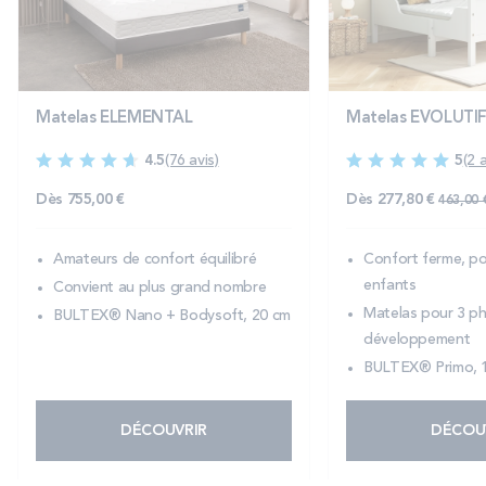
Matelas ELEMENTAL
Matelas EVOLUTIF
4.5
(76 avis)
5
(2 a
Prix n
Dès
755,00 €
Dès
277,80 €
463,00 
Amateurs de confort équilibré
Confort ferme, po
enfants
Convient au plus grand nombre
Matelas pour 3 p
BULTEX® Nano + Bodysoft, 20 cm
développement
BULTEX® Primo, 
DÉCOUVRIR
DÉCOU