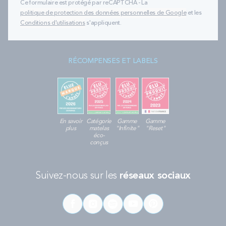
Ce formulaire est protégé par reCAPTCHA - La
politique de protection des données personnelles de Google
et les
Conditions d'utilisations
s'appliquent.
RÉCOMPENSES ET LABELS
En savoir
Catégorie
Gamme
Gamme
plus
matelas
"Infinite"
"Reset"
éco-
conçus
Suivez-nous sur les
réseaux sociaux