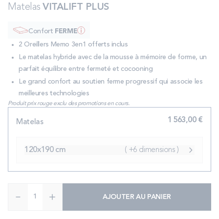
Matelas
VITALIFT PLUS
PROMOS
Confort
FERME
Technologie bultex
2 Oreillers Memo 3en1 offerts inclus
Le matelas hybride avec de la mousse à mémoire de forme, un
parfait équilibre entre fermeté et cocooning
Nos engagements
Le grand confort au soutien ferme progressif qui associe les
meilleures technologies
Produit prix rouge exclu des promotions en cours.
Storelocator
Contact
Mon compte
1 563,00 €
Matelas
120x190 cm
( +6 dimensions )
Quantité
AJOUTER AU PANIER