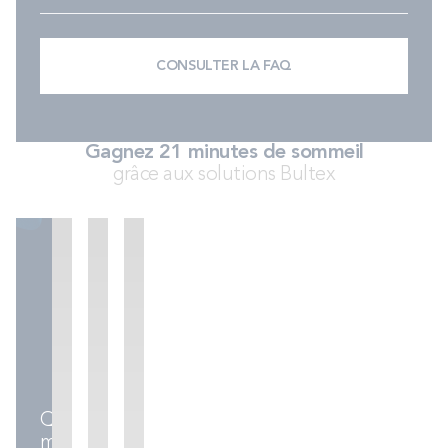
PROMOS
CONSULTER LA FAQ
Technologie bultex
Nos engagements
Gagnez 21 minutes de sommeil
grâce aux solutions Bultex
Storelocator
Contact
Mon compte
Sommiers
Ensembles
Accessoires
literie
Quel
matelas