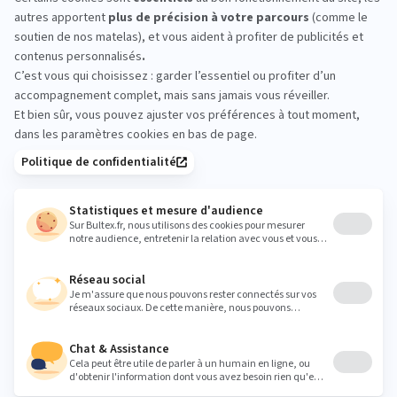
MON
MATELAS
IDÉAL
nuits d'essai
Livraison & retour gratuits
Paiement 4x san
Recevez la
newsletter Bultex
S'INSCRIRE
En cochant cette case, vous confirmez avoir plus de 16 ans et
acceptez de recevoir notre Newsletter incluant des
informations concernant les offres, services, produits ou