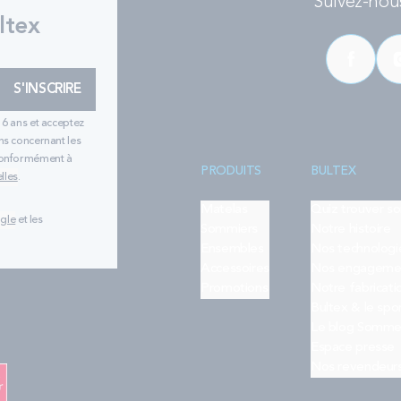
Suivez-nous
ltex
S'INSCRIRE
16 ans et acceptez
ns concernant les
 conformément à
PRODUITS
BULTEX
lles
.
Matelas
Quiz trouver s
ogle
et les
Sommiers
Notre histoire
Ensembles
Nos technologi
Accessoires
Nos engageme
Promotions
Notre fabricati
Bultex & le spo
Le blog Somme
Espace presse
Nos revendeur