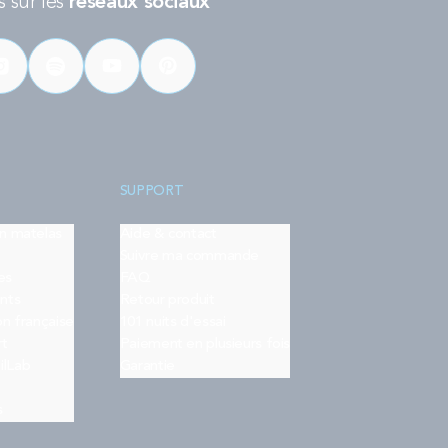
 sur les
réseaux sociaux
SUPPORT
on matelas
Aide & contact
Suivre ma commande
es
FAQ
nts
Retour produit
on française
101 nuits d'essai
rt
Paiement en plusieurs fois
ilLab
Garantie
s