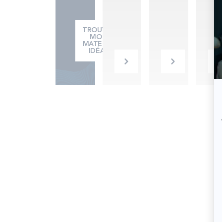
TROUVER
MON
MATELAS
IDÉAL