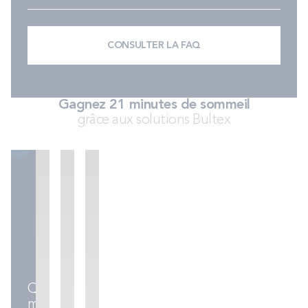
PROMOS
CONSULTER LA FAQ
Technologie bultex
Nos engagements
Gagnez 21 minutes de sommeil
grâce aux solutions Bultex
Storelocator
Contact
Mon compte
Sommiers
Ensembles
Accessoires
literie
Quel
matelas