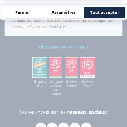
évènements de Bultex conformément à
notre politique de protection des données personnelles
.
Ce formulaire est protégé par reCAPTCHA - La
politique de protection des données personnelles de Google
et les
Conditions d'utilisations
s'appliquent.
RÉCOMPENSES ET LABELS
En savoir
Catégorie
Gamme
Gamme
plus
matelas
"Infinite"
"Reset"
éco-
conçus
Suivez-nous sur les
réseaux sociaux