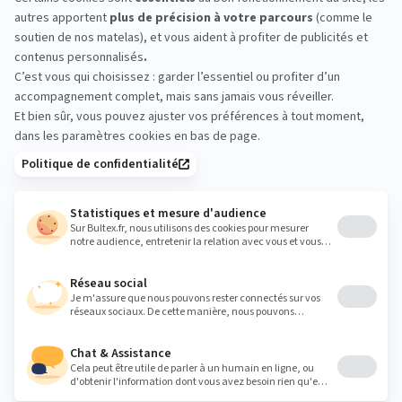
MON
MATELAS
IDÉAL
 nuits d'essai
Livraison & retour gratuits
Paiement 4x san
Recevez la
newsletter Bultex
S'INSCRIRE
En cochant cette case, vous confirmez avoir plus de 16 ans et
acceptez de recevoir notre Newsletter incluant des
informations concernant les offres, services, produits ou