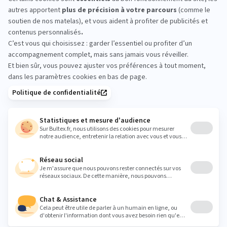
MON
MATELAS
IDÉAL
its d'essai
Livraison & retour gratuits
Paiement 4x sans f
Recevez la
newsletter Bultex
S'INSCRIRE
En cochant cette case, vous confirmez avoir plus de 16 ans et
acceptez de recevoir notre Newsletter incluant des
informations concernant les offres, services, produits ou