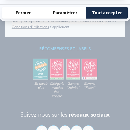
évènements de Bultex conformément à
notre politique de protection des données personnelles
.
Ce formulaire est protégé par reCAPTCHA - La
politique de protection des données personnelles de Google
et les
Conditions d'utilisations
s'appliquent.
RÉCOMPENSES ET LABELS
En savoir
Catégorie
Gamme
Gamme
plus
matelas
"Infinite"
"Reset"
éco-
conçus
Suivez-nous sur les
réseaux sociaux