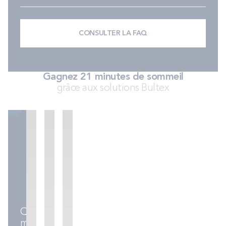
PROMOS
CONSULTER LA FAQ
Technologie bultex
Nos engagements
Gagnez 21 minutes de sommeil
grâce aux solutions Bultex
Storelocator
Contact
Mon compte
Sommiers
Ensembles
Accessoires
literie
Quel
matelas