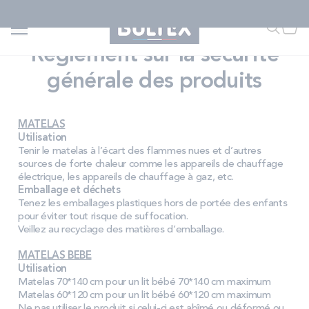
Allez au contenu
QUIZ | Trouvez votre matelas
Accueil
Règlement sur la sécurité générale des produits
Faire u
Mon
Règlement
sur
la
sécurité
générale
des
produits
FAIRE UNE RECHERCHE
MATELAS
MATELAS
Utilisation
Tenir le matelas à l’écart des flammes nues et d’autres
sources de forte chaleur comme les appareils de chauffage
SOMMIERS
électrique, les appareils de chauffage à gaz, etc.
Emballage et déchets
Tenez les emballages plastiques hors de port
é
e des enfants
pour
é
viter tout risque de suffocation.
ENSEMBLES
Veillez au recyclage des matières d
’
emballage.
MATELAS BEBE
Utilisation
ACCESSOIRES
Matelas 70*140 cm pour un lit bébé 70*140 cm maximum
Matelas 60*120 cm pour un lit bébé 60*120 cm maximum
Ne pas utiliser le produit si celui-ci est ab
î
m
é
ou d
é
form
é
ou