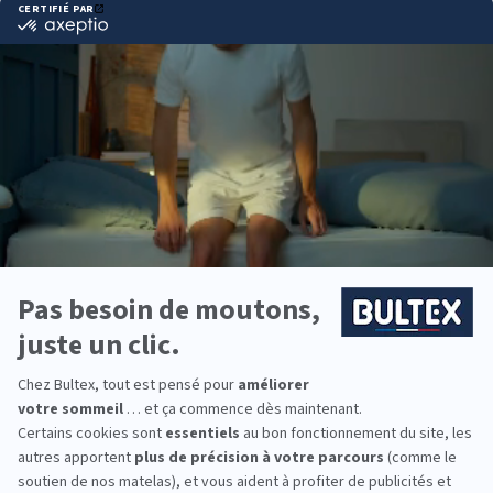
pincement.
Surcharge
Charge maximum du sommier : 120 kg par côté en 140 x 190
cm.
Emballage et déchets
Tenez les emballages plastiques hors de port
é
e des enfants
pour
é
viter tout risque de suffocation.
Veillez au recyclage des matières d
’
emballage.
OREILLERS/COUETTES/PROTEGE MATELAS
Utilisation
Ce produit est d
é
conseill
é
aux enfants de moins de 36 mois.
Tenez la couette et/ou l
’
oreiller
é
loign
é
des sources de
chaleur directe (radiateurs, chemin
é
es, bougies, etc.)
Emballage et d
é
chets
Tenez les emballages plastiques hors de port
é
e des enfants
pour
é
viter tout risque de suffocation. Veillez au recyclage
des matières d
’
emballage.
SURMATELAS
Utilisation
Tenir le surmatelas à l’écart des flammes nues et d’autres
sources de forte chaleur comme les appareils de chauffage