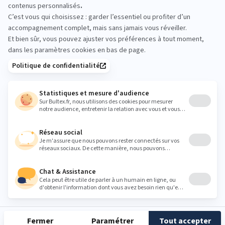
électrique, les appareils de chauffage à gaz, etc.
Emballage et déchets
Tenez les emballages plastiques hors de port
é
e des enfants
pour
é
viter tout risque de suffocation.
Veillez au recyclage des matières d
’
emballage.
DOSSERETS
Installation et utilisation
Assurez-vous que le dosseret est correctement assemblé
selon les instructions de montage.
Assurez-vous de sa bonne fixation et stabilit
é
avant
utilisation.
Emballage et déchets
Tenez les emballages plastiques hors de portée des enfants
pour éviter tout risque de suffocation.
Veillez au recyclage des matières d
’
emballage.
Pour toute demande, vous pouvez nous contacter :
- Via le
formulaire de contact
- Par téléphone : 0800 100 400
- Par voie postale : COFEL Industries, Service
Consommateurs, Zone le Bosc Hêtrel, 27340 Criquebeuf-sur-
Seine