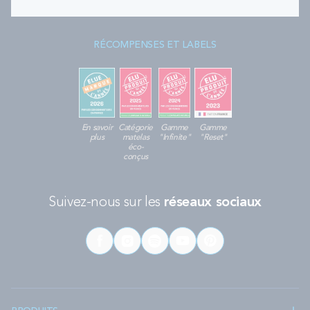
RÉCOMPENSES ET LABELS
En savoir
Catégorie
Gamme
Gamme
plus
matelas
"Infinite"
"Reset"
éco-
conçus
Suivez-nous sur les
réseaux sociaux