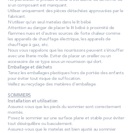
PROMOS
si un composant est manquant.
Utiliser uniquement des pi
è
ces d
é
tach
é
es approuv
é
es par le
fabricant.
N’utiliser qu
’
un seul matelas dans le lit b
é
b
é
Technologie bultex
Attention au danger de placer le lit b
é
b
é
à
proximit
é
de
flammes nues et d
’
autres sources de forte chaleur comme
les appareils de chauffage électrique, les appareils de
Nos engagements
chauffage à gaz, etc.
Nous vous rappelons que les nourrissons peuvent s’étouffer
avec une literie molle. Eviter de placer un oreiller ou un
accessoire de ce type sous un nourrisson qui dort.
Emballage et déchets
Storelocator
Contact
Mon compte
Tenez les emballages plastiques hors de portée des enfants
pour éviter tout risque de suffocation.
Veillez au recyclage des matières d
’
emballage.
SOMMIERS
Installation et utilisation
Assurez-vous que les pieds du sommier sont correctement
montés.
Posez le sommier sur une surface plane et stable pour éviter
tout déséquilibre ou basculement.
Assurez-vous que le matelas est bien ajusté au sommier