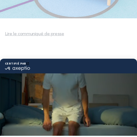
PROMOS
Technologie bultex
Lire le communiqué de presse
Nos engagements
Partager cet article
Storelocator
Contact
Mon compte