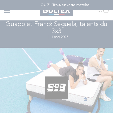
Allez au contenu
QUIZ | Trouvez votre matelas
Accueil
...
Presse - Bultex s'engage SBB
Faire u
Mon
2025 | Bultex s'engage avec Laetitia
Guapo et Franck Seguela, talents du
3x3
FAIRE UNE RECHERCHE
1 mai 2025
MATELAS
SOMMIERS
ENSEMBLES
ACCESSOIRES