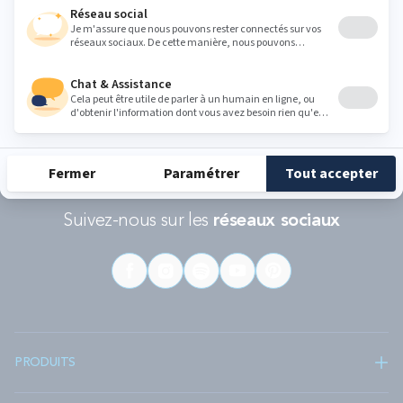
RÉCOMPENSES ET LABELS
En savoir
Catégorie
Gamme
Gamme
plus
matelas
"Infinite"
"Reset"
éco-
conçus
Suivez-nous sur les
réseaux sociaux
PRODUITS