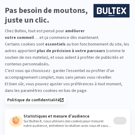
uits d'essai
Livraison & retour gratuits
Paiement 4x sans 
Recevez la
newsletter Bultex
S'INSCRIRE
En cochant cette case, vous confirmez avoir plus de 16 ans et
acceptez de recevoir notre Newsletter incluant des
informations concernant les offres, services, produits ou
évènements de Bultex conformément à
notre politique de protection des données personnelles
.
Ce formulaire est protégé par reCAPTCHA - La
politique de protection des données personnelles de Google
et les
Conditions d'utilisations
s'appliquent.