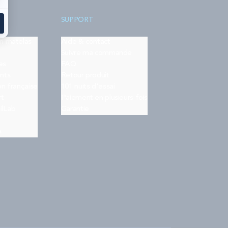
SUPPORT
on matelas
Aide & contact
Suivre ma commande
es
FAQ
nts
Retour produit
on française
101 nuits d'essai
rt
Paiement en plusieurs fois
ilLab
Garantie
s