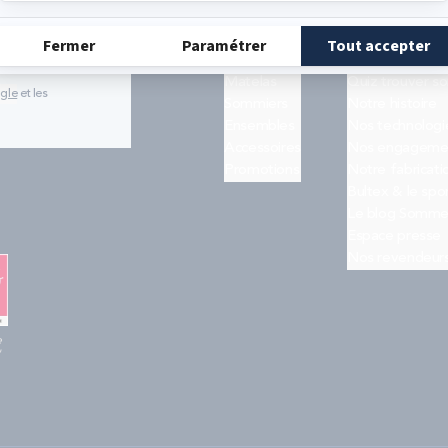
ns concernant les
 conformément à
PRODUITS
BULTEX
lles
.
Matelas
Quiz trouver s
ogle
et les
Sommiers
Notre histoire
Ensembles
Nos technologi
Accessoires
Nos engageme
Promotions
Notre fabricati
Bultex & le spo
Le blog Somme
Espace presse
Nos revendeur
e
"