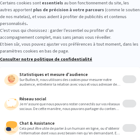
tour gratuits
Paiement 4x sans frais
5 à 7
Suivez-nous
ltex
S'INSCRIRE
16 ans et acceptez