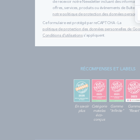
de recevoir notre Newsletter incluant des informatio
offres, services, produits ou évènements de Bultex
notre politique de protection des données personne
Ce formulaire est protégé par reCAPTCHA - La
politique de protection des données personnelles de Go
Conditions d'utilisations
s'appliquent.
RÉCOMPENSES ET LABELS
En savoir
Catégorie
Gamme
Gamm
plus
matelas
"Infinite"
"Reset
éco-
conçus