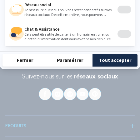
RÉCOMPENSES ET LABELS
En savoir
Catégorie
Gamme
Gamme
plus
matelas
"Infinite"
"Reset"
éco-
conçus
Suivez-nous sur les
réseaux sociaux
PRODUITS