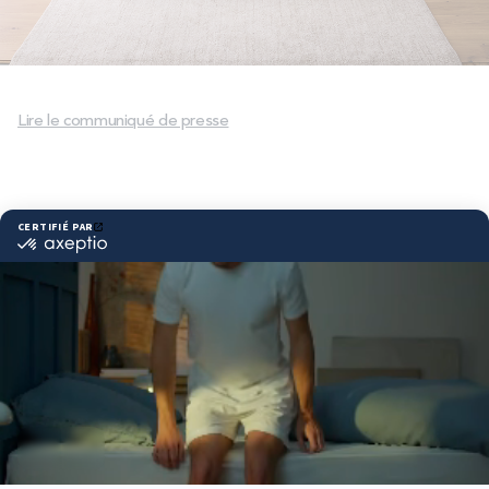
PROMOS
Technologie bultex
Lire le communiqué de presse
Nos engagements
Partager cet article
Storelocator
Contact
Mon compte