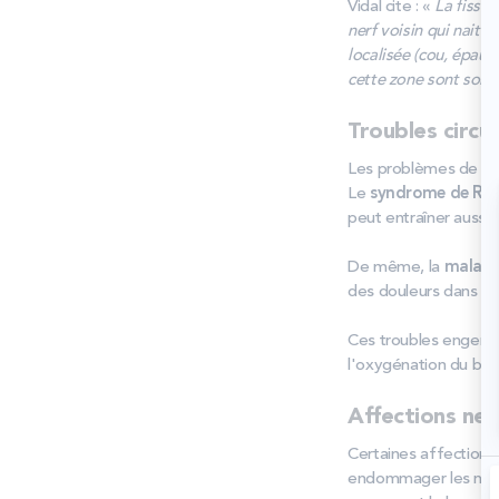
Vidal cite : «
La fissur
nerf voisin qui nait 
localisée (cou, épaul
cette zone sont sollic
Troubles circul
Les problèmes de cir
Le
syndrome de Ra
peut entraîner aussi
De même, la
maladi
des douleurs dans les
Ces troubles engendr
l'oxygénation du bra
Affections ne
Certaines affection
endommager les nerfs