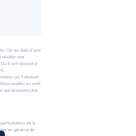
ès. Car au-delà d'une
t révéler une
Qu'il soit associé à
nt,
ains cas, il devient
Alors quelles en sont
 qui nécessite une
perturbation de la
gne en général de