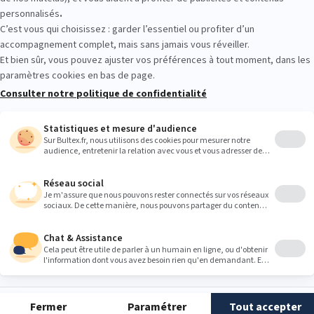
e ou la rupture du disque expulse son cœur pulpeux et celui-ci fait her
de la moelle épinière {…} La compression de la racine d'un nerf provoq
e, bras, bas du dos, jambe, selon le nerf touché) qui est aggravée lors
ités
».
atoires
culation sanguine peuvent également être responsables de l'engourd
ynaud
, par exemple, qui provoque un rétrécissement temporaire des 
 des sensations d'engourdissement et de froideur dans les extrémités
e de Buerger
, qui affecte la circulation du sang, peut conduire à des
 bras et les jambes.
ent en effet une vasoconstiction (rétrécissement des vaisseaux sangu
s et provoque des picotements et une sensation de froid.
urologiques
s neurologiques comme la
sclérose en plaques
ou la
neuropathie diab
. Ces différentes pathologies perturbent en effet la transmission de