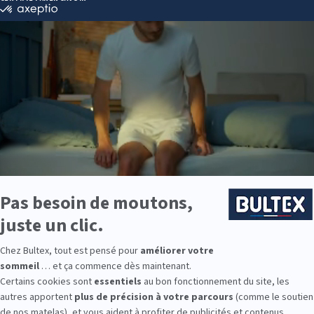
millements ou d'une sensation de faiblesse musculaire.
r vraiment gênants, la plupart de ces fourmillements sont inoffensifs.
«
paresthésies
». Toutefois, il est important de distinguer les paresthé
nt sans aucune gravité, de celles qui pourraient révéler une condition
quentes du bras engourdi
rdissement du bras sont multiples et variées. Elles peuvent aller de 
ubles circulatoires ou neurologiques
. L'origine des symptômes est im
é et définir le meilleur traitement possible.
nerveuse
euse, très fréquente en cas de
syndrome du canal carpien ou de la 
rantes d'engourdissement au niveau du bras. En effet, le canal carpien
oignet, peut comprimer le nerf médian et entraîner une douleur ou u
cale, selon
VIDAL France
, première source d'information sur les produ
lement créer une pression sur les nerfs, conduisant à des symptômes si