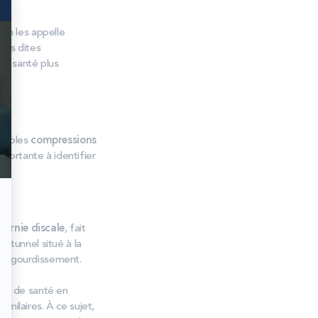
 On les appelle
sies dites
 de santé plus
simples
compressions
portante à identifier
hernie discale
, fait
, tunnel situé à la
n engourdissement.
its de santé en
milaires. À ce sujet,