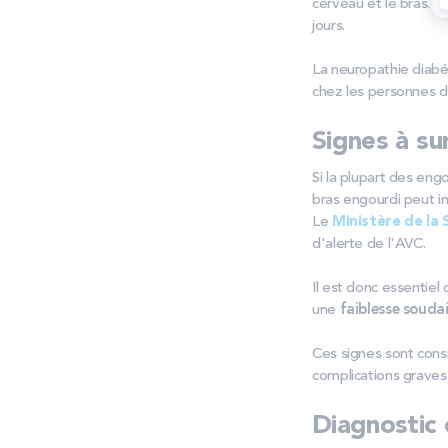
cerveau et le bras. 
jours.
La neuropathie diabé
chez les personnes di
Signes à su
Si la plupart des en
bras engourdi peut i
Le
Ministère de la 
d'alerte de l'AVC.
Il est donc essenti
une
faiblesse souda
Ces signes sont cons
complications graves
Diagnostic