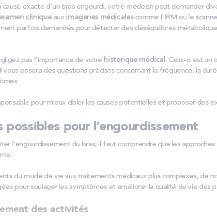
a cause exacte d'un bras engourdi, votre médecin peut demander div
examen clinique
aux
imageries médicales
comme l'IRM ou le scanne
ment parfois demandés pour détecter des déséquilibres métabolique
négligez pas l'importance de votre
historique médical
. Celui-ci est un
Il vous posera des questions précises concernant la fréquence, la dur
ptômes.
spensable pour mieux cibler les causes potentielles et proposer des
s possibles pour l'engourdissement
raiter l'engourdissement du bras, il faut comprendre que les approches
ente.
ents du mode de vie aux traitements médicaux plus complexes, de 
ées pour soulager les symptômes et améliorer la qualité de vie des p
tement des activités