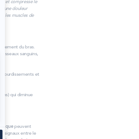
nie et compresse le
ue une douleur
que les muscles de
issement du bras.
vaisseaux sanguins,
.
 engourdissements et
ins) qui diminue
étique
peuvent
s signaux entre le