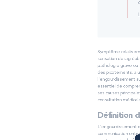
A
L
Symptôme relativemen
sensation désagréable
pathologie grave ou s
des picotements, à u
l'engourdissement su
essentiel de comprend
ses causes principal
consultation médical
Définition 
L'engourdissement d
communication entre