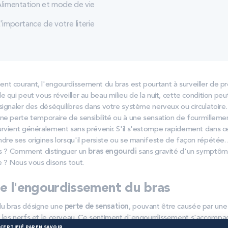
limentation et mode de vie
'importance de votre literie
t courant, l'engourdissement du bras est pourtant à surveiller de pr
 qui peut vous réveiller au beau milieu de la nuit, cette condition peu
ignaler des déséquilibres dans votre système nerveux ou circulatoire. 
ne perte temporaire de sensibilité ou à une sensation de fourmilleme
rvient généralement sans prévenir. S'il s'estompe rapidement dans cert
re ses origines lorsqu'il persiste ou se manifeste de façon répétée. 
es ? Comment distinguer un
bras engourdi
sans gravité d'un symptôme
e ? Nous vous disons tout.
de l'engourdissement du bras
u bras désigne une
perte de sensation
, pouvant être causée par une 
 les nerfs et le cerveau. Ce sentiment d'engourdissement s'accompa