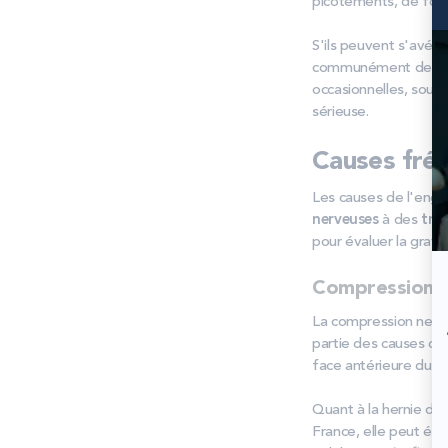
picotements, de four
S'ils peuvent s'avére
communément des 
occasionnelles, souve
sérieuse.
Causes fré
Les causes de l'engou
nerveuses
à des
tro
pour évaluer la gravit
Compression 
La compression nerv
partie des causes cou
face antérieure du p
Quant à la hernie dis
France, elle peut éga