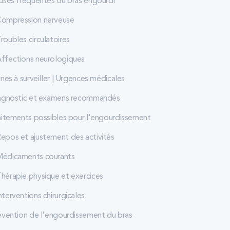
uses fréquentes du bras engourdi
ompression nerveuse
roubles circulatoires
ffections neurologiques
nes à surveiller | Urgences médicales
agnostic et examens recommandés
aitements possibles pour l'engourdissement
epos et ajustement des activités
édicaments courants
hérapie physique et exercices
nterventions chirurgicales
évention de l'engourdissement du bras