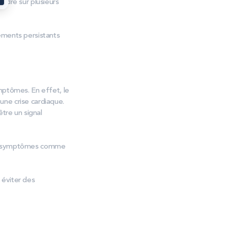
ndre sur plusieurs
ements persistants
mptômes. En effet, le
une crise cardiaque.
être un signal
 de symptômes comme
 éviter des