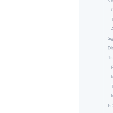
Ca
C
T
A
Sig
Di
Tr
R
M
T
I
Pr