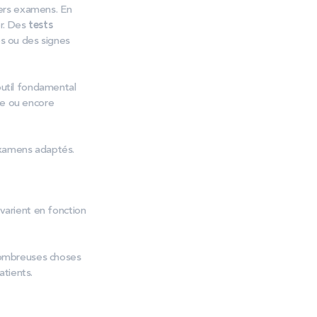
ers examens. En
r. Des
tests
s ou des signes
 outil fondamental
ée ou encore
 examens adaptés.
 varient en fonction
nombreuses choses
atients.