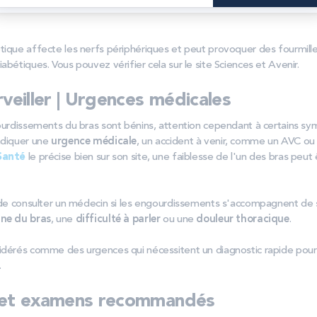
Conséquences : un engourdissement qui, dans les cas graves, peut s'éte
tique affecte les nerfs périphériques et peut provoquer des fourmill
abétiques. Vous pouvez vérifier cela sur le site Sciences et Avenir.
rveiller | Urgences médicales
gourdissements du bras sont bénins, attention cependant à certains sy
ndiquer une
urgence médicale
, un accident à venir, comme un AVC ou 
Santé
le précise bien sur son site, une faiblesse de l'un des bras peut 
el de consulter un médecin si les engourdissements s'accompagnent
ine du bras
, une
difficulté à parler
ou une
douleur thoracique
.
idérés comme des urgences qui nécessitent un diagnostic rapide pour
.
 et examens recommandés