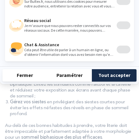
Comment bien adopter le sommeil en deux
phases ?
Nos conseils pour la mise en place de votre sieste quotidienne :
Particulièrement pendant la
période d’adaptation
,
maintenez une régularité et un respect des horaires. Vous
pouvez commencer par intégrer une sieste de 20 minutes
pendant quelques jours et observer votre réaction avant de
prolonger la période de repos ;
Des
habitudes de sommeil saines
sont indispensables si
vous souhaitez réussir votre transition vers le sommeil
biphasique. Évitez les stimulants comme l’alcool et la caféine
et réduisez votre exposition aux écrans avant chaque phase
de sommeil ;
Gérez vos siestes
en privilégiant des siestes courtes pour
éviter les effets néfastes des réveils en phase de sommeil
profond.
Au-delà de ces bonnes habitudes à prendre, votre literie doit
être impeccable et parfaitement adaptée à votre morphologie
pour un
sommeil biphasique des plus efficaces
.