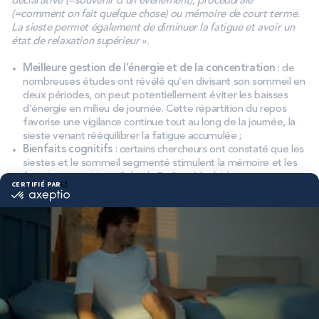
déclarative (=souvenir d’un évènement), procédurale
(=comment on fait quelque chose) ou mémoire de court terme.
La sieste permet également de diminuer la fatigue et avoir un
état de relaxation supérieur
».
Meilleure gestion de l’énergie et de la concentration
: de
nombreuses études ont révélé qu’en divisant son sommeil en
deux périodes, on peut potentiellement éviter les baisses
d’énergie en milieu de journée. Cette répartition du repos
favorise une vigilance continue tout au long de la journée, la
sieste venant rééquilibrer la fatigue accumulée ;
Bienfaits cognitifs
: certains chercheurs ont constaté que les
siestes et le sommeil segmenté stimulent la mémoire et les
fonctions cognitives. Selon le Dr Sara Mednick,
neuroscientifique spécialiste du sommeil, « les siestes
contribuent à renforcer les souvenirs et à consolider les
apprentissages » ;
Réduction des risques d’insomnie
: le sommeil biphasique
peut être salvateur pour les personnes qui souffrent
d’insomnie. Ne serait-ce que psychologiquement. En
répartissant le sommeil, l’insomniaque aura moins la pression
de s’endormir pendant une longue période d’une seule traite.
Le stress lié à l’endormissement est souvent mieux
appréhendé. En intégrant une sieste en journée, il est parfois