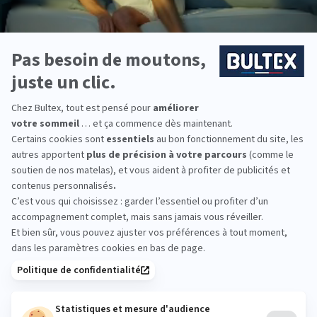
plus simple de gérer les réveils nocturnes.
Inconvénients et limites du sommeil
biphasique
Pour d’autres, ce type de sommeil peut présenter des défis ou
nécessiter une trop grande rigueur :
Difficultés d’adaptation
: adopter le sommeil en deux
étapes n’est pas toujours simple. Pendant les premières
semaines, le corps peut éprouver quelques difficultés pour
s’habituer, et entraîner fatigue et irritabilité ;
Risques si mal appliqué
: attention à la durée des siestes.
Une sieste trop longue peut perturber le rythme circadien et
influencer négativement votre sommeil nocturne. Les experts
recommandent des siestes de moins de 30 minutes afin
d’éviter les effets de somnolence ;
Effets potentiels sur la santé
: si les horaires sont mal gérés
ou mal régulés, le sommeil biphasique perturbe les rythmes
biologiques. Ce manque de synchronisation affecte le
métabolisme et se traduit par des difficultés de
concentration et une fatigue qui peut s’accroître.