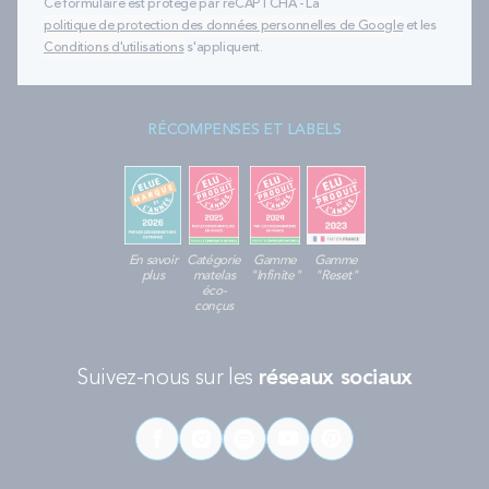
Ce formulaire est protégé par reCAPTCHA - La
politique de protection des données personnelles de Google
et les
Conditions d'utilisations
s'appliquent.
RÉCOMPENSES ET LABELS
En savoir
Catégorie
Gamme
Gamme
plus
matelas
"Infinite"
"Reset"
éco-
conçus
Suivez-nous sur les
réseaux sociaux