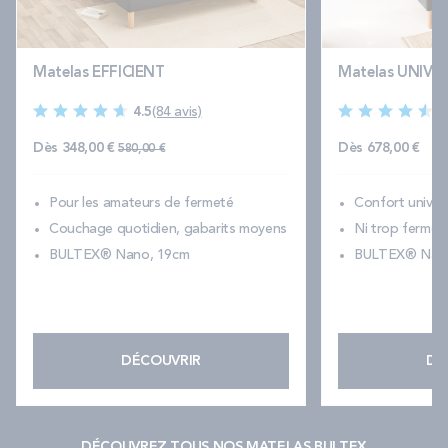
Matelas EFFICIENT
Matelas UNIVE
4.5
(84 avis)
4
Prix normal
Dès
348,00 €
Dès
678,00 €
580,00 €
Pour les amateurs de fermeté
Confort universe
Couchage quotidien, gabarits moyens
Ni trop ferme, 
BULTEX® Nano, 19cm
BULTEX® Nano
DÉCOUVRIR
DÉ
DÉCOUVREZ TOUS NOS MATELAS BULTEX