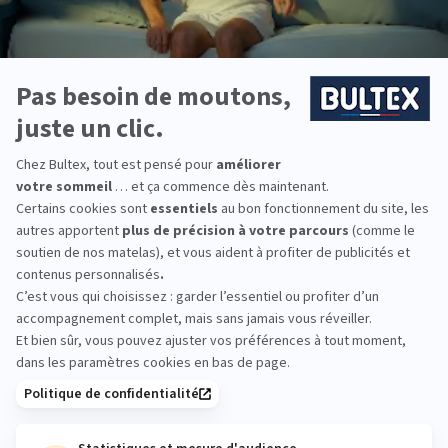
prendre rendez-vous avec un sophrologue pour des séances
sur mesure.
L’hypnose :
l’auto-hypnose est aussi un très bon moyen de
s’endormir. Lors de la séance, l’hypnothérapeute propose un
voyage imaginaire sur mesure et enregistré. Il est alors
possible de le réécouter chez soi le soir pour s’endormir.
Choisir une literie dans laquelle on se sent bien
Le choix d’une literie de qualité va évidemment participer à un
sommeil optimal. Il convient dès lors de s’assurer que son
matelas
et son
sommier
sont encore en bon état et
conviennent à ses besoins en matière de confort. Si ce n’est pas
le cas, il est préférable de miser sur un
ensemble de literie
adapté à sa morphologie, et sa préférence en matière de
confort.
Quelles options de traitements pour les
troubles du sommeil et le TDAH ?
Si vous suspectez un TDAH chez vous ou chez votre enfant, la
première étape consiste à consulter un professionnel de santé