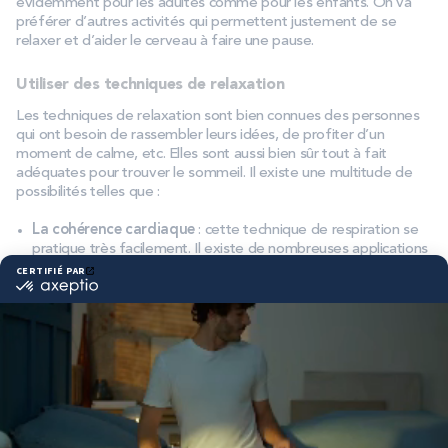
évidemment pour les adultes comme pour les enfants. On va
préférer d’autres activités qui permettent justement de se
relaxer et d’aider le cerveau à faire une pause.
Utiliser des techniques de relaxation
Les techniques de relaxation sont bien connues des personnes
qui ont besoin de rassembler leurs idées, de profiter d’un
moment de calme, etc. Elles sont aussi bien sûr tout à fait
adéquates pour trouver le sommeil. Il existe une multitude de
possibilités telles que :
La cohérence cardiaque
: cette technique de respiration se
pratique très facilement. Il existe de nombreuses applications
qui servent de guide dans sa pratique. Elles permettent de
savoir à quel rythme inspirer puis expirer pour que cela soit
efficace.
La méditation :
il en existe de nombreuses formes. Elle peut
se pratiquer en toute autonomie ou de manière guidée ici
aussi grâce à un audio ou une application.
La sophrologie
: les exercices de respiration et de
visualisation propres à la sophrologie sont très utiles pour
trouver le sommeil. Il existe des vidéos en ligne qui propose
différentes pratiques, mais il est également possible de