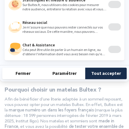
afin
d’établir un diagnostic
. En cas de troubles du sommeil
associés et ne pouvant pas être apaisés par la mise en place de
changements dans le quotidien, plusieurs solutions sont
envisageables telles que :
La thérapie cognitivo-comportementale
: elle est souvent
indiquée dans les cas de TDAH et de troubles du sommeil
associés. Dès lors, il faudra se tourner vers un thérapeute
proposant cette approche.
Les traitements pour le sommeil
: il existe des traitements à
base de plantes, mais aussi des solutions médicamenteuses
dédiées à améliorer la qualité du sommeil, ils peuvent
également être prescrits si nécessaire par un professionnel
de santé.
Pourquoi choisir un matelas Bultex ?
Afin de bénéficier d’une literie adaptée à un sommeil reposant,
vous pouvez opter pour un matelas Bultex. En effet, Bultex est
la
marque numéro un dans les foyers français
(marque la plus
détenue : 18 599 personnes interrogées de février 2019 à mars
2025, Institut Iligo). Nos matelas et sommiers sont
made in
France
, et vous avez la possibilité
de tester votre ensemble de