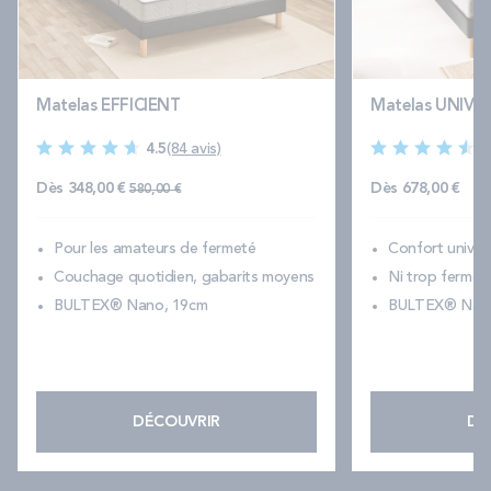
Matelas EFFICIENT
Matelas UNIVE
4.5
(84 avis)
4
Prix normal
Dès
348,00 €
Dès
678,00 €
580,00 €
Pour les amateurs de fermeté
Confort universe
Couchage quotidien, gabarits moyens
Ni trop ferme, 
BULTEX® Nano, 19cm
BULTEX® Nano
DÉCOUVRIR
DÉ