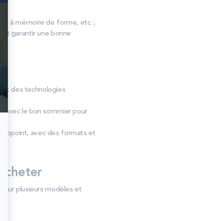
, à mémoire de forme, etc. ;
s et garantir une bonne
u et des technologies
nt avec le bon sommier pour
 d’appoint, avec des formats et
acheter
s sur plusieurs modèles et