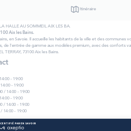
Itinéraire
las LA HALLE AU SOMMEIL AIX LES BA.
00 Aix les Bains.
ins, en Savoie. Il accueille les habitants de la ville et des communes voi
ts, de l’entrée de gamme aux modèles premium, avec des conforts var
EL TERRAY, 73100 Aix les Bains.
act
 14:00 - 19:00
 14:00 - 19:00
0 / 14:00 - 19:00
 14:00 - 19:00
0 / 14:00 - 19:00
 / 14:00 - 19:00
ie disponibles