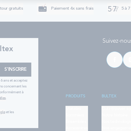
tour gratuits
Paiement 4x sans frais
5 à 7
Suivez-nous
ltex
S'INSCRIRE
16 ans et acceptez
ns concernant les
 conformément à
PRODUITS
BULTEX
lles
.
Matelas
Quiz trouver s
ogle
et les
Sommiers
Notre histoire
Ensembles
Nos technologi
Accessoires
Nos engageme