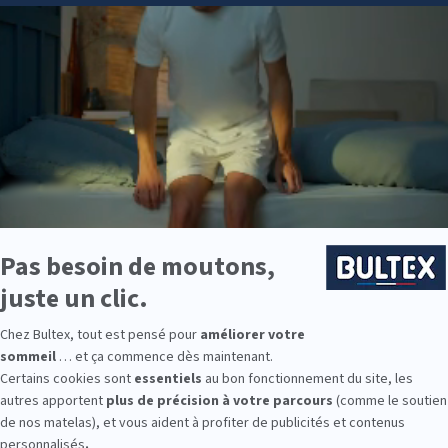
e est disponible chez LA HALLE AU SOMMEIL AIX LES BA :
e : des modèles de premier choix comme les matelas BULTEX® nano
traditionnels ou tapissiers pour compléter le soutien de votre matela
s, couettes, linge de lit, têtes de lit, etc. pour un ensemble complet.
 Bultex comme literie ?
tenue par les Français*. Ce succès s’appuie sur un savoir‑faire reconn
t.
ces. Les matelas Bultex existent en plusieurs fermetés et s’associe
ble.
e ? Des solutions existent pour les adultes, les enfants et la chambre
9 personnes interrogées de février 2019 à mars 2025. Institut Iligo.
MEIL AIX LES BA : essayez avant d’
r les conforts et les tailles. Allongez‑vous, prenez quelques minute
vient vraiment. Rien ne remplace un essai sur place.