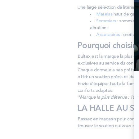
Une large sélection de literi
Matelas
haut de gamm
Sommiers
: sommiers 
aération ;
Accessoires
: oreiller
Pourquoi choisir
Bultex est la marque la plus dé
exclusives au service du confor
Chaque dormeur a ses préféren
offrir un soutien précis et dura
Envie d’équiper toute la famill
conforts adaptés.
*Marque la plus détenue : 18 59
LA HALLE AU SOM
Passez en magasin pour compare
trouvez le soutien qui vous con