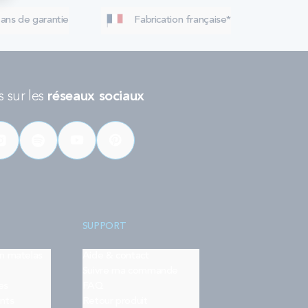
 ans de garantie
Fabrication française*
 sur les
réseaux sociaux
SUPPORT
on matelas
Aide & contact
Suivre ma commande
es
FAQ
nts
Retour produit