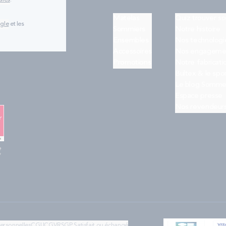
lles
.
Matelas
Quiz trouver s
ogle
et les
Sommiers
Notre histoire
Ensembles
Nos technologi
Accessoires
Nos engageme
Promotions
Notre fabricati
Bultex & le spo
Le blog Somme
Espace presse
Nos revendeur
e
"
personnelles
CGU
CGV
RSGP
Satisfait ou échangé