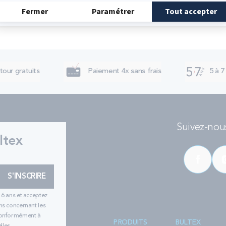
tour gratuits
Paiement 4x sans frais
5 à 7
Suivez-nous
ltex
S'INSCRIRE
16 ans et acceptez
ns concernant les
 conformément à
PRODUITS
BULTEX