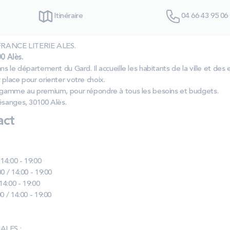
Itinéraire
04 66 43 95 06
s FRANCE LITERIE ALES.
0 Alès.
s le département du Gard. Il accueille les habitants de la ville et des en
place pour orienter votre choix.
e gamme au premium, pour répondre à tous les besoins et budgets.
ésanges, 30100 Alès.
act
 14:00 - 19:00
0 / 14:00 - 19:00
 14:00 - 19:00
0 / 14:00 - 19:00
ALES :