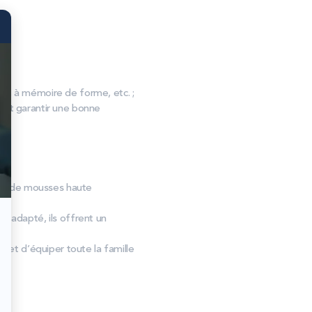
, à mémoire de forme, etc. ;
s et garantir une bonne
tion de mousses haute
r adapté, ils offrent un
et d’équiper toute la famille