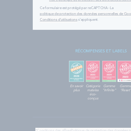
notre politique de protection des données personne
Ce formulaire est protégé par reCAPTCHA - La
politique de protection des données personnelles de Go
Conditions d'utilisations
s'appliquent.
RÉCOMPENSES ET LABELS
En savoir
Catégorie
Gamme
Gamm
plus
matelas
"Infinite"
"Reset
éco-
conçus
*Conditions des offres
Politique de protection des données 