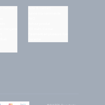
on matelas
Aide & contact
Suivre ma commande
es
FAQ
nts
Retour produit
on française
101 nuits d'essai
rt
Paiement en plusieurs fois
ilLab
Garantie
s