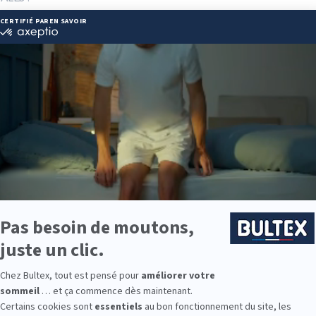
 43 95 06
les.fr
ie disponibles
 est disponible chez FRANCE LITERIE ALES :
e : des modèles de premier choix comme les matelas BULTEX® nano
traditionnels ou tapissiers pour compléter le soutien de votre matela
s, couettes, linge de lit, têtes de lit, etc. pour un ensemble complet.
 Bultex comme literie ?
étenue par les Français*, avec un savoir-faire reconnu dans la concep
ication et la durabilité guident chaque collection.
 plusieurs fermetés, du plus souple au plus ferme. Associés au sommie
conforme à votre morphologie.
ne chambre d’enfant ou un couchage d’appoint, la gamme Bultex perm
9 personnes interrogées de février 2019 à mars 2025. Institut Iligo.
ALES : essayez avant d’acheter