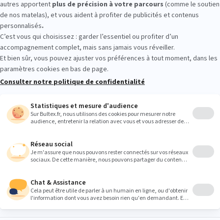
r les conforts. Allongez-vous, testez plusieurs fermetés et tailles, 
place aide à choisir sereinement.
Heures