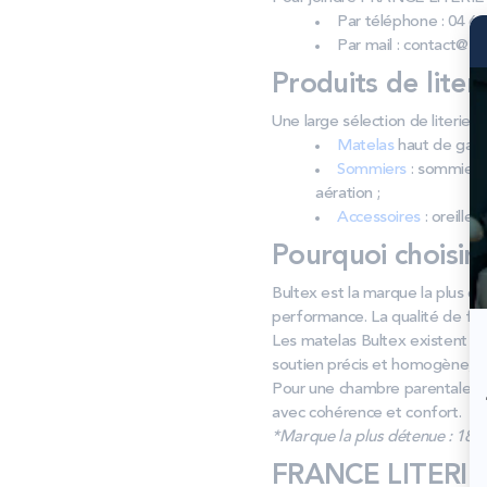
Par téléphone : 04 66
Par mail : contact@fla
Produits de liter
Une large sélection de literie
Matelas
haut de gamm
Sommiers
: sommiers 
aération ;
Accessoires
: oreiller
Pourquoi choisir
Bultex est la marque la plus d
performance. La qualité de fabr
Les matelas Bultex existent en
soutien précis et homogène, 
Pour une chambre parentale, u
avec cohérence et confort.
*Marque la plus détenue : 18 59
FRANCE LITERIE 