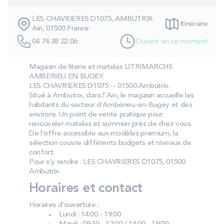
PROMOS
LES CHAVRIERES D1075, AMBUTRIX
Itinéraire
Ain, 01500 France
Technologie bultex
04 74 38 22 06
Ouvert en ce moment
Magasin de literie et matelas LITRIMARCHE
Nos engagements
AMBERIEU EN BUGEY.
LES CHAVRIERES D1075 -- 01500 Ambutrix.
Situé à Ambutrix, dans l’Ain, le magasin accueille les
habitants du secteur d’Ambérieu‑en‑Bugey et des
environs. Un point de vente pratique pour
Storelocator
Contact
Mon compte
renouveler matelas et sommier près de chez vous.
De l’offre accessible aux modèles premium, la
sélection couvre différents budgets et niveaux de
confort.
Pour s’y rendre : LES CHAVRIERES D1075, 01500
Ambutrix.
Horaires et contact
Horaires d’ouverture :
Lundi : 14:00 - 19:00