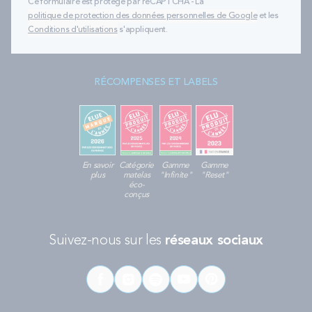
Ce formulaire est protégé par reCAPTCHA - La
politique de protection des données personnelles de Google
et les
Conditions d'utilisations
s'appliquent.
RÉCOMPENSES ET LABELS
En savoir
Catégorie
Gamme
Gamme
plus
matelas
"Infinite"
"Reset"
éco-
conçus
Suivez-nous sur les
réseaux sociaux