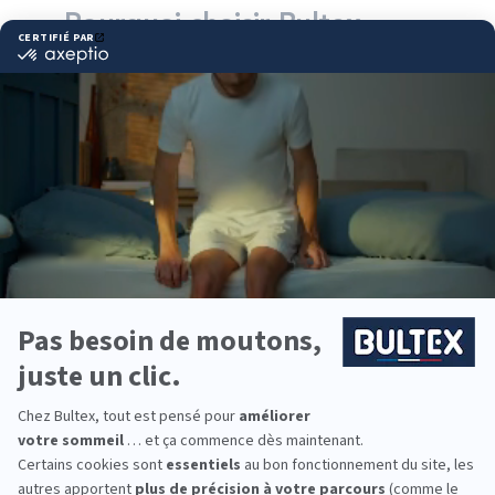
Pourquoi choisir Bultex
comme literie ?
Bultex est la marque de literie la plus détenue par
les Français*. Notre savoir‑faire et nos mousses
exclusives assurent un confort fiable, pensé pour
durer.
Plusieurs fermetés et accueils sont proposés pour
répondre à vos préférences. En combinant matelas
et sommier adaptés, vous obtenez un soutien
précis et homogène.
Pour la famille entière, vous trouverez des
couchages pour adultes, enfants et chambres
d’amis. Des formats et conforts variés pour
équiper chaque pièce.
*Marque la plus détenue : 18 599 personnes
interrogées de février 2019 à mars 2025. Institut
Iligo.
LITRIMARCHE AMBERIEU
EN BUGEY : essayez avant
d’acheter