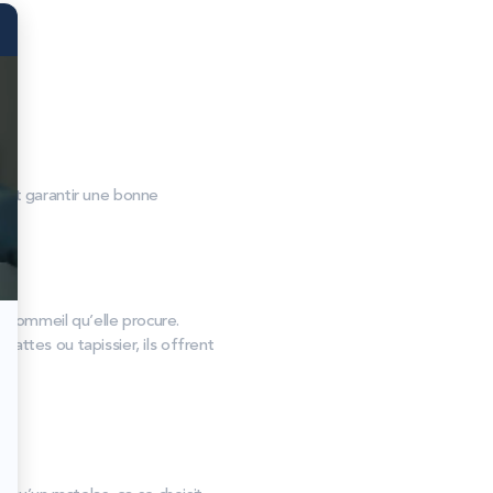
no.
s et garantir une bonne
e sommeil qu’elle procure.
attes ou tapissier, ils offrent
s !