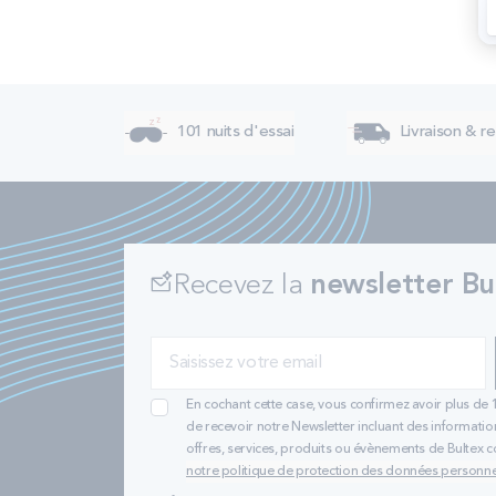
101 nuits d'essai
Livraison & re
Recevez la
newsletter Bu
En cochant cette case, vous confirmez avoir plus de 
de recevoir notre Newsletter incluant des informatio
offres, services, produits ou évènements de Bultex
notre politique de protection des données personne