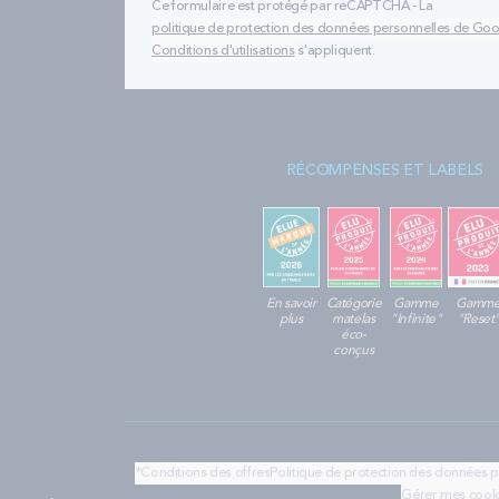
Ce formulaire est protégé par reCAPTCHA - La
politique de protection des données personnelles de Go
Conditions d'utilisations
s'appliquent.
RÉCOMPENSES ET LABELS
En savoir
Catégorie
Gamme
Gamm
plus
matelas
"Infinite"
"Reset
éco-
conçus
*Conditions des offres
Politique de protection des données 
Gérer mes cook