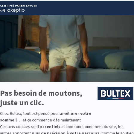
s :
 73 26 81
ndlitier.com
ie disponibles
st disponible chez Grand Litier Angers :
me : des modèles de premier choix comme les matelas BULTEX® na
traditionnels ou tapissiers pour compléter le soutien de votre matela
s, couettes, linge de lit, têtes de lit, etc. pour un ensemble complet.
 Bultex comme literie ?
 préférée des Français*, reconnue pour son savoir-faire et la qualité d
ifférents niveaux de fermeté et de confort. Associés à un sommier à l
phologie.
erie pour toute la famille et profitez de nuits vraiment récupératrice
9 personnes interrogées de février 2019 à mars 2025. Institut Iligo.
ers : essayez avant d’acheter