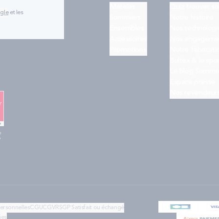
Matelas
Quiz trouver s
ogle
et les
Sommiers
Notre histoire
Ensembles
Nos technologi
Accessoires
Nos engageme
Promotions
Notre fabricati
Bultex & le spo
Le blog Somme
Espace presse
Nos revendeur
e
"
personnelles
CGU
CGV
RSGP
Satisfait ou échangé
ies