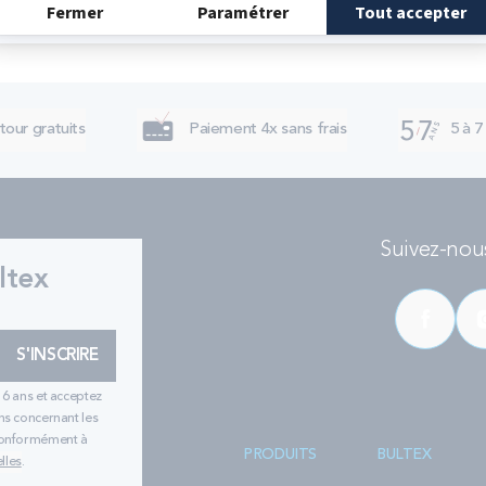
tour gratuits
Paiement 4x sans frais
5 à 7
Suivez-nous
ltex
S'INSCRIRE
16 ans et acceptez
ns concernant les
 conformément à
PRODUITS
BULTEX
lles
.