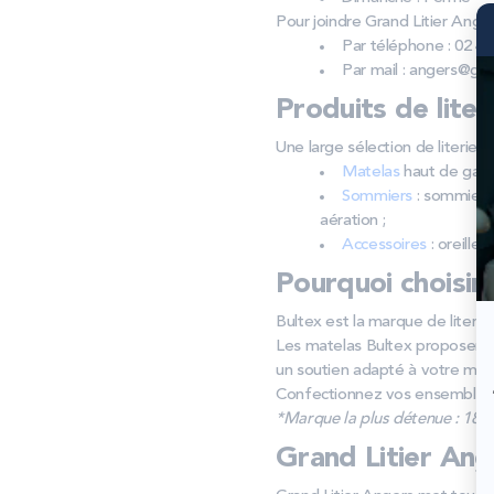
Pour joindre Grand Litier Anger
Par téléphone : 02 41
Par mail : angers@gra
Produits de liter
Une large sélection de literie e
Matelas
haut de gam
Sommiers
: sommiers 
aération ;
Accessoires
: oreiller
Pourquoi choisir
Bultex est la marque de literie
Les matelas Bultex proposent d
un soutien adapté à votre mor
Confectionnez vos ensembles lit
*Marque la plus détenue : 18 59
Grand Litier Ang