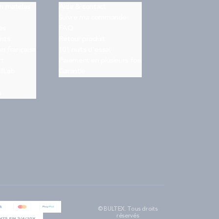
on matelas
Aide & contact
Suivre ma commande
es
FAQ
nts
Retour produit
on française
101 nuits d'essai
rt
Paiement en plusieurs fois
ilLab
Garantie
s
© BULTEX. Tous droits
réservés