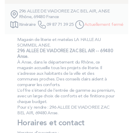
PROMOS
296 ALLEE DE VIADOREE ZAC BEL AIR, ANSE
Rhône, 69480 France
Technologie bultex
Itinéraire
09 87 71 39 25
Actuellement fermé
Magasin de literie et matelas LA HALLE AU
Nos engagements
SOMMEIL ANSE.
296 ALLEE DE VIADOREE ZAC BEL AIR -- 69480
Anse.
À Anse, dans le département du Rhône, ce
magasin accueille tous les projets de literie. Il
Storelocator
Contact
Mon compte
s’adresse aux habitants de la ville et des
communes proches. Des conseils clairs aident à
comparer les conforts.
L’offre s’étend de l’entrée de gamme au premium,
avec un large choix de conforts et de finitions pour
chaque budget.
Pour s’y rendre : 296 ALLEE DE VIADOREE ZAC
BEL AIR, 69480 Anse.
Horaires et contact