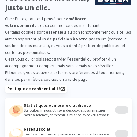
Vous équipez toute la famille ? Des solutions
existent pour les adultes, les enfants et les
couchages d’appoint, afin d’harmoniser la literie du
foyer simplement.
*Marque la plus détenue : 18 599 personnes
interrogées de février 2019 à mars 2025. Institut
Iligo.
LA HALLE AU SOMMEIL
ANSE : essayez avant
d’acheter
Venez comparer les matelas en magasin.
Allongez‑vous, testez plusieurs conforts et prenez
le temps de ressentir les différences. L’essai sur
place reste la meilleure façon de valider votre
choix.
anse@halleausommeil.fr
Heures