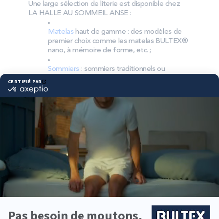
Une large sélection de literie est disponible chez
LA HALLE AU SOMMEIL ANSE :
Matelas
haut de gamme : des modèles de
premier choix comme les matelas BULTEX®
nano, à mémoire de forme, etc. ;
Sommiers
: sommiers traditionnels ou
tapissiers pour compléter le soutien de votre
matelas et garantir une bonne aération ;
Accessoires
: oreillers, couettes, linge de lit,
têtes de lit, etc. pour un ensemble complet.
Pourquoi choisir Bultex
comme literie ?
Bultex est la marque la plus détenue par les
Français*. Ce savoir‑faire reconnu et ses matériaux
performants offrent un confort durable.
Chaque dormeur a ses préférences. Bultex
propose plusieurs niveaux de fermeté pour un
accueil adapté ; associé à un sommier compatible,
le soutien reste homogène et précis.