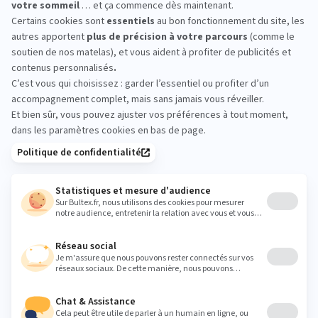
OLYREVE ANTHY SUR
LEMAN : essayez avant
d’acheter
Rendez-vous en magasin pour vous allonger,
changer de position et comparer les sensations.
Prenez quelques minutes sur chaque modèle, avec
ou sans oreiller, afin d’identifier le confort qui vous
convient vraiment. Tester sur place reste le meilleur
moyen de choisir sereinement.
thonon@olyreve.fr
Heures
Lundi
14:00 - 19:00
Mardi
09:30 - 12:00
14:00 - 19:00
Mercredi
09:30 - 12:00
14:00 - 19:00
Jeudi
09:30 - 12:00
14:00 - 19:00