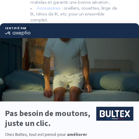
matelas et garantir une bonne aération ;
Accessoires
: oreillers, couettes, linge de
lit, têtes de lit, etc. pour un ensemble
complet.
Pourquoi choisir Bultex
comme literie ?
Bultex est la marque de literie la plus détenue par
les Français*. Un savoir-faire reconnu, des
technologies éprouvées et des produits pensés
pour durer.
Chaque dormeur a ses préférences. Chez Bultex, la
gamme couvre plusieurs fermetés et se marie
avec le bon sommier pour obtenir un soutien précis
et un confort stable nuit après nuit.
Envie d’équiper toute la famille ? Des matelas pour
enfants, ados et adultes sont disponibles, avec des
dimensions et conforts adaptés aux usages de
chacun.
*Marque la plus détenue : 18 599 personnes
interrogées de février 2019 à mars 2025. Institut
Iligo.