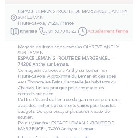
PROMOS
ESPACE LEMAN 2 -ROUTE DE MARGENCEL, ANTHY
SUR LEMAN
Haute-Savoie, 74200 France
Technologie bultex
Itinéraire
04 50 70 63 22
Actuellement fermé
Nos engagements
Magasin de literie et de matelas OLYREVE ANTHY
SUR LEMAN.
ESPACE LEMAN 2 -ROUTE DE MARGENCEL --
74200 Anthy sur Leman.
Ce magasin se trouve à Anthy sur Leman, en
Storelocator
Contact
Mon compte
Haute-Savoie. À proximité du Léman et des axes
vers Thonon-les-Bains, il accueille les habitants du
Chablais. Un lieu pratique pour comparer les
conforts sur place.
L’offre s’étend de l’entrée de gamme au premium,
avec des finitions et conforts variés pour tous les
budgets. De quoi essayer plusieurs niveaux de
soutien.
Pour s’y rendre : ESPACE LEMAN 2 -ROUTE DE
MARGENCEL, 74200 Anthy sur Leman.