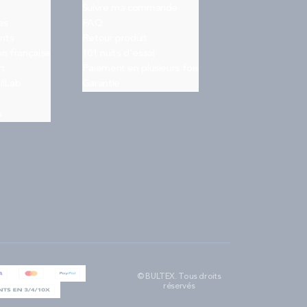
Suivre ma commande
es
FAQ
nts
Retour produit
on française
101 nuits d'essai
rt
Paiement en plusieurs fois
ilLab
Garantie
s
© BULTEX. Tous droits
réservés