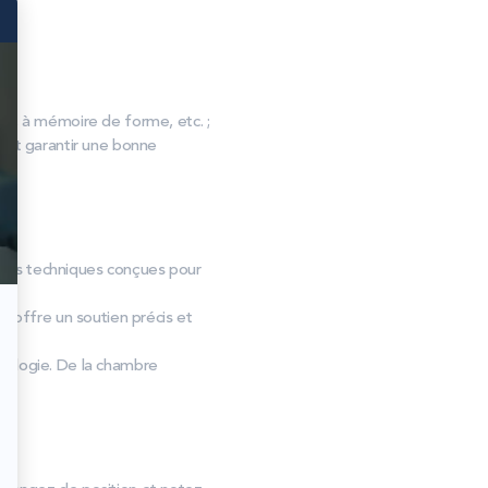
, à mémoire de forme, etc. ;
s et garantir une bonne
usses techniques conçues pour
e offre un soutien précis et
hologie. De la chambre