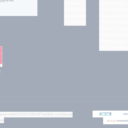
ogle
et les
Sommiers
Notre histoire
Ensembles
Nos technologi
Accessoires
Nos engageme
Promotions
Notre fabricati
Bultex & le spo
Le blog Somme
Espace presse
Nos revendeur
e
"
personnelles
CGU
CGV
RSGP
Satisfait ou échangé
ies