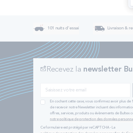
101 nuits d'essai
Livraison & re
Recevez la
newsletter Bu
En cochant cette case, vous confirmez avoir plus de 
de recevoir notre Newsletter incluant des informatio
offres, services, produits ou évènements de Bultex
notre politique de protection des données personne
Ce formulaire est protégé par reCAPTCHA - La