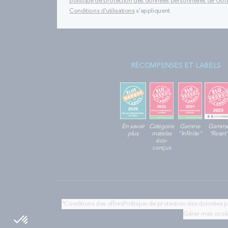
politique de protection des données personnelles de Go
Conditions d'utilisations
s'appliquent.
RÉCOMPENSES ET LABELS
En savoir
Catégorie
Gamme
Gamm
plus
matelas
"Infinite"
"Reset
éco-
conçus
*Conditions des offres
Politique de protection des données 
Gérer mes cook