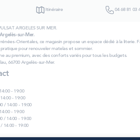
Itinéraire
04 68 81 03 
as PULSAT ARGELES SUR MER.
rgelès-sur-Mer.
rénées-Orientales, ce magasin propose un espace dédié à la literie. Fa
se pratique pour renouveler matelas et sommier.
me au premium, avec des conforts variés pour tous les budgets.
lau, 66700 Argelès-sur-Mer.
act
 14:00 - 19:00
 14:00 - 19:00
0 / 14:00 - 19:00
 14:00 - 19:00
0 / 14:00 - 19:00
 / 14:00 - 19:00
S SUR MER :