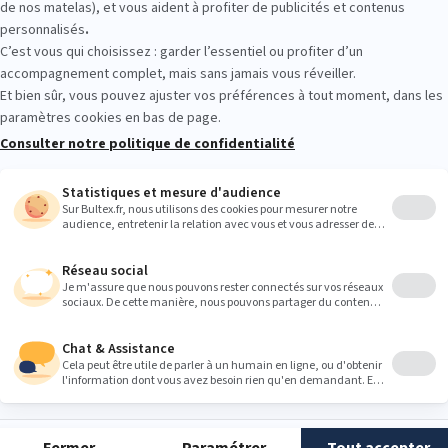
 en magasin. Allongez‑vous quelques minutes sur plusieurs modèles, 
leur moyen de choisir en toute confiance.
Heures
9:00
9:00
9:00
9:00
9:00
9:00