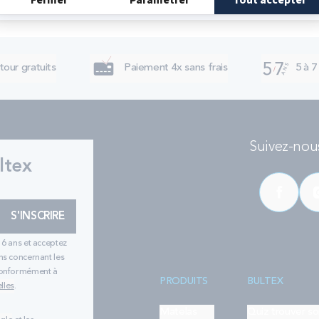
tour gratuits
Paiement 4x sans frais
5 à 7
Suivez-nous
ltex
S'INSCRIRE
16 ans et acceptez
ns concernant les
 conformément à
PRODUITS
BULTEX
lles
.
Matelas
Quiz trouver s