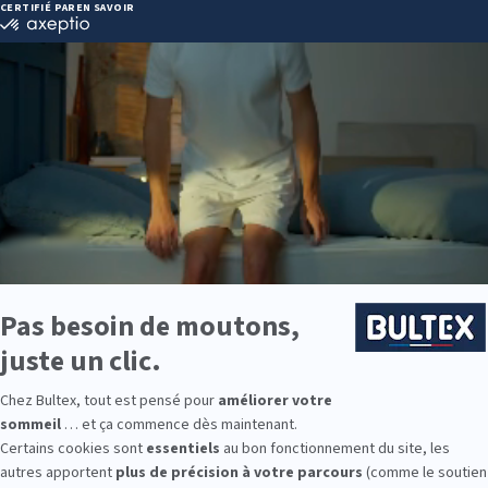
 81 03 40
ie disponibles
e est disponible chez PULSAT ARGELES SUR MER :
e : des modèles de premier choix comme les matelas BULTEX® nano
traditionnels ou tapissiers pour compléter le soutien de votre matela
s, couettes, linge de lit, têtes de lit, etc. pour un ensemble complet.
 Bultex comme literie ?
e la plus détenue par les Français*. Un savoir‑faire reconnu et des mo
 fermetés, du moelleux au très ferme. Associée au sommier adapté, ell
, vous trouverez des conforts pensés pour chaque âge et chaque morp
aites un choix serein.
9 personnes interrogées de février 2019 à mars 2025. Institut Iligo.
 SUR MER : essayez avant d’acheter