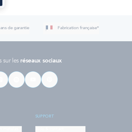
 ans de garantie
Fabrication française*
 sur les
réseaux sociaux
SUPPORT
on matelas
Aide & contact