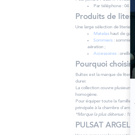
Par téléphone : 04 68
Produits de liter
Une large sélection de literi
Matelas
haut de gamm
Sommiers
: sommiers 
aération ;
Accessoires
: oreiller
Pourquoi choisir
Bultex est la marque de literi
durer.
La collection couvre plusieurs
homogène.
Pour équiper toute la famille
principale à la chambre d’ami, f
*Marque la plus détenue : 18 59
PULSAT ARGELES