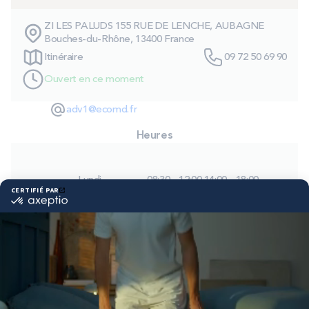
PROMOS
ZI LES PALUDS 155 RUE DE LENCHE, AUBAGNE
Bouches-du-Rhône, 13400 France
Technologie bultex
Itinéraire
09 72 50 69 90
Ouvert en ce moment
Nos engagements
adv1@ecomd.fr
Heures
Storelocator
Contact
Mon compte
Lundi
08:30 - 12:00
14:00 - 18:00
Mardi
08:30 - 12:00
14:00 - 18:00
Mercredi
08:30 - 12:00
14:00 - 18:00
Jeudi
08:30 - 12:00
14:00 - 18:00
Vendredi
08:00 - 12:00
14:00 - 18:00
Samedi
09:30 - 12:00
14:00 - 18:00