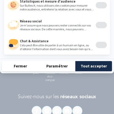
notre politique de protection des données personnelles
.
Ce formulaire est protégé par reCAPTCHA - La
politique de protection des données personnelles de Google
et les
Conditions d'utilisations
s'appliquent.
RÉCOMPENSES ET LABELS
En savoir
Catégorie
Gamme
Gamme
plus
matelas
"Infinite"
"Reset"
éco-
conçus
Suivez-nous sur les
réseaux sociaux