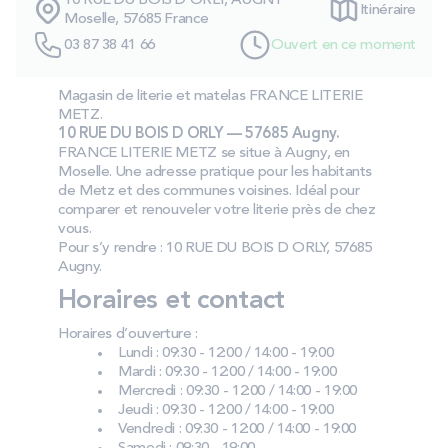
10 RUE DU BOIS D ORLY, AUGNY
Itinéraire
PROMOS
Moselle, 57685 France
03 87 38 41 66
Ouvert en ce moment
Technologie bultex
Magasin de literie et matelas FRANCE LITERIE
METZ.
10 RUE DU BOIS D ORLY — 57685 Augny.
Nos engagements
FRANCE LITERIE METZ se situe à Augny, en
Moselle. Une adresse pratique pour les habitants
de Metz et des communes voisines. Idéal pour
comparer et renouveler votre literie près de chez
vous.
Storelocator
Contact
Mon compte
Pour s’y rendre : 10 RUE DU BOIS D ORLY, 57685
Augny.
Horaires et contact
Horaires d’ouverture :
Lundi : 09:30 - 12:00 / 14:00 - 19:00
Mardi : 09:30 - 12:00 / 14:00 - 19:00
Mercredi : 09:30 - 12:00 / 14:00 - 19:00
Jeudi : 09:30 - 12:00 / 14:00 - 19:00
Vendredi : 09:30 - 12:00 / 14:00 - 19:00