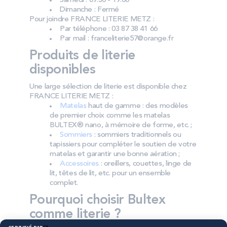
Samedi : 09:30 - 19:00
Dimanche : Fermé
Pour joindre FRANCE LITERIE METZ :
Par téléphone : 03 87 38 41 66
Par mail : franceliterie57@orange.fr
Produits de literie
disponibles
Une large sélection de literie est disponible chez
FRANCE LITERIE METZ :
Matelas
haut de gamme : des modèles
de premier choix comme les matelas
BULTEX® nano, à mémoire de forme, etc. ;
Sommiers
: sommiers traditionnels ou
tapissiers pour compléter le soutien de votre
matelas et garantir une bonne aération ;
Accessoires
: oreillers, couettes, linge de
lit, têtes de lit, etc. pour un ensemble
complet.
Pourquoi choisir Bultex
comme literie ?