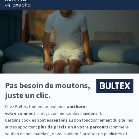
Bultex est l’une des marques préférées des
Français et aussi la plus détenue*. Son savoir‑faire
de fabrication et la qualité de ses mousses offrent
une literie fiable et régulière dans le temps.
La collection couvre plusieurs niveaux de fermeté,
du moelleux au très ferme. En l’associant au
sommier adapté, vous obtenez un soutien
cohérent avec votre morphologie et votre position
de sommeil.
Pour la chambre principale, la literie des enfants ou
un couchage d’appoint, Bultex permet d’équiper
toute la famille avec des solutions durables et
confortables.
*Marque la plus détenue : 18 599 personnes
interrogées de février 2019 à mars 2025. Institut
Iligo.
FRANCE LITERIE METZ :
essayez avant d’acheter
Passez en magasin pour comparer les conforts,
vous allonger sur plusieurs matelas et affiner votre
choix. Quelques minutes d’essai aident à sentir la
différence et à repartir avec un modèle qui vous