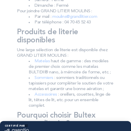
Samedi : Fermé
Dimanche : Fermé
Pour joindre GRAND LITIER MOULINS :
Par mail :
moulins@grandlitier.com
Par téléphone : 04 70 45 52 43
Produits de literie
disponibles
Une large sélection de literie est disponible chez
GRAND LITIER MOULINS :
Matelas
haut de gamme : des modèles
de premier choix comme les matelas
BULTEX® nano, à mémoire de forme, etc. ;
Sommiers
: sommiers traditionnels ou
tapissiers pour compléter le soutien de votre
matelas et garantir une bonne aération ;
Accessoires
: oreillers, couettes, linge de
lit, têtes de lit, etc. pour un ensemble
complet.
Pourquoi choisir Bultex
comme literie ?