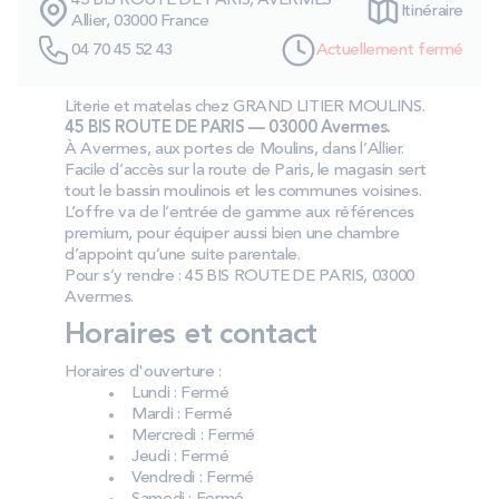
45 BIS ROUTE DE PARIS, AVERMES
Itinéraire
PROMOS
Allier, 03000 France
04 70 45 52 43
Actuellement fermé
Technologie bultex
Literie et matelas chez GRAND LITIER MOULINS.
45 BIS ROUTE DE PARIS — 03000 Avermes.
À Avermes, aux portes de Moulins, dans l’Allier.
Nos engagements
Facile d’accès sur la route de Paris, le magasin sert
tout le bassin moulinois et les communes voisines.
L’offre va de l’entrée de gamme aux références
premium, pour équiper aussi bien une chambre
d’appoint qu’une suite parentale.
Storelocator
Contact
Mon compte
Pour s’y rendre : 45 BIS ROUTE DE PARIS, 03000
Avermes.
Horaires et contact
Horaires d'ouverture :
Lundi : Fermé
Mardi : Fermé
Mercredi : Fermé
Jeudi : Fermé
Vendredi : Fermé