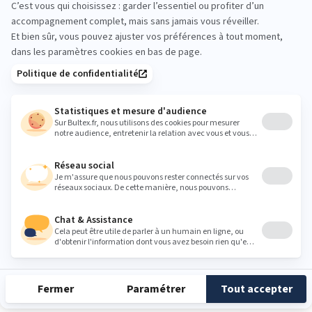
moulins@grandlitier.com
Heures
Lundi
Fermé
Mardi
Fermé
Mercredi
Fermé
Jeudi
Fermé
Vendredi
Fermé
Samedi
Fermé
Dimanche
Fermé