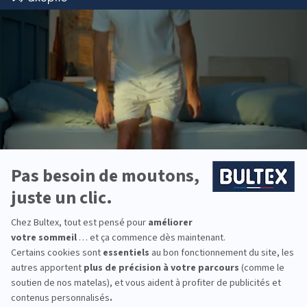
Bultex est la marque la plus détenue des Français*
et s’appuie sur un savoir‑faire reconnu. Des
décennies d’innovation au service d’un sommeil
fiable, durable et confortable.
Chaque dormeur peut choisir sa fermeté (souple,
équilibrée, ferme ou très ferme). En associant le
bon sommier, vous optimisez l’accueil, le soutien et
la longévité de votre couchage.
Parents, enfants, invités : toute la famille peut
trouver le bon confort et la bonne dimension, du
simple au king size, pour dormir mieux au quotidien.
*Marque la plus détenue : 18 599 personnes
interrogées de février 2019 à mars 2025. Institut
Iligo.
GRAND LITIER MOULINS :
essayez avant d’acheter
Passez en magasin pour comparer plusieurs
matelas Bultex et vous allonger quelques minutes
sur chaque modèle. Prenez le temps d’évaluer le
confort, la fermeté et la taille qui vous conviennent
avant de finaliser votre achat.