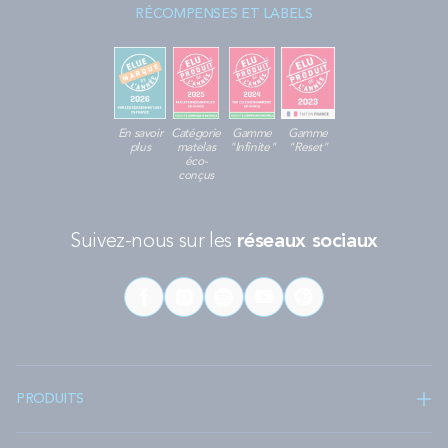
RÉCOMPENSES ET LABELS
En savoir
Catégorie
Gamme
Gamme
plus
matelas
"Infinite"
"Reset"
éco-
conçus
Suivez-nous sur les
réseaux sociaux
PRODUITS