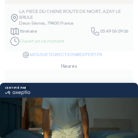
PROMOS
LA PIECE DU CHENE ROUTE DE NIORT, AZAY LE
BRULE
Deux-Sèvres, 79400 France
Technologie bultex
Itinéraire
05 49 06 09 06
Ouvert en ce moment
Nos engagements
MOUSSET.DIRECTION@EXPERT.FR
Heures
Storelocator
Contact
Mon compte
Lundi
14:00 - 19:00
Mardi
09:15 - 12:00
14:00 - 19:00
Mercredi
09:15 - 12:00
14:00 - 19:00
Jeudi
09:15 - 12:00
14:00 - 19:00
Vendredi
09:15 - 12:00
14:00 - 19:00
Samedi
09:15 - 12:00
14:00 - 19:00