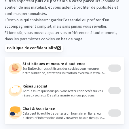
d’acheter
Passez en magasin pour comparer les conforts en
condition réelle. Allongez‑vous quelques minutes
sur plusieurs matelas et affinez votre choix de
fermeté et de dimensions avant l’achat.
aze53@lacompagniedulit.fr
Heures
Lundi
Fermé
Mardi
10:00 - 12:00
14:00 - 19:00
Mercredi
10:00 - 12:00
14:00 - 19:00
Jeudi
10:00 - 12:00
14:00 - 19:00
Vendredi
10:00 - 12:00
14:00 - 19:00
Samedi
10:00 - 12:00
14:00 - 19:00
Dimanche
Fermé