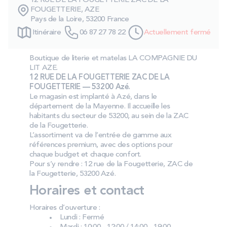
12 RUE DE LA FOUGETTERIE ZAC DE LA
PROMOS
FOUGETTERIE, AZE
Pays de la Loire, 53200 France
Itinéraire
06 87 27 78 22
Actuellement fermé
Technologie bultex
Boutique de literie et matelas LA COMPAGNIE DU
LIT AZE.
Nos engagements
12 RUE DE LA FOUGETTERIE ZAC DE LA
FOUGETTERIE — 53200 Azé.
Le magasin est implanté à Azé, dans le
département de la Mayenne. Il accueille les
habitants du secteur de 53200, au sein de la ZAC
Storelocator
Contact
Mon compte
de la Fougetterie.
L’assortiment va de l’entrée de gamme aux
références premium, avec des options pour
chaque budget et chaque confort.
Pour s’y rendre : 12 rue de la Fougetterie, ZAC de
la Fougetterie, 53200 Azé.
Horaires et contact
Horaires d’ouverture :
Lundi : Fermé