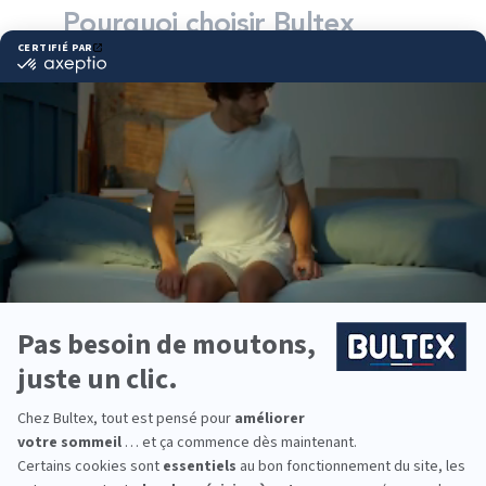
Pourquoi choisir Bultex
comme literie ?
Bultex est l’une des marques de literie les plus
détenues par les Français*. Son savoir‑faire
reconnu guide la conception de matelas pensés
pour durer.
Chaque dormeur a son confort. Les technologies
Bultex offrent plusieurs fermetés, du moelleux au
très ferme. Associer votre matelas au sommier
adapté renforce le soutien et le bien‑être nuit
après nuit.
De la chambre parentale à la chambre d’ami,
jusqu’au couchage des enfants, la gamme Bultex
permet d’équiper toute la famille avec des
formats et conforts adaptés.
*Marque la plus détenue : 18 599 personnes
interrogées de février 2019 à mars 2025. Institut
Iligo.
LA COMPAGNIE DU LIT
AZE : essayez avant