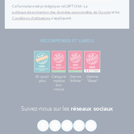
Ce formulaire est protégé par reCAPTCHA - La
politique de protection des données personnelles de Google
et les
Conditions d'utilisations
s'appliquent.
RÉCOMPENSES ET LABELS
En savoir
Catégorie
Gamme
Gamme
plus
matelas
"Infinite"
"Reset"
éco-
conçus
Suivez-nous sur les
réseaux sociaux