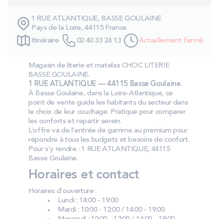
PROMOS
1 RUE ATLANTIQUE, BASSE GOULAINE
Pays de la Loire, 44115 France
Technologie bultex
Itinéraire
02 40 33 24 13
Actuellement fermé
Magasin de literie et matelas CHOC LITERIE
Nos engagements
BASSE GOULAINE.
1 RUE ATLANTIQUE — 44115 Basse Goulaine.
À Basse Goulaine, dans la Loire-Atlantique, ce
point de vente guide les habitants du secteur dans
le choix de leur couchage. Pratique pour comparer
Storelocator
Contact
Mon compte
les conforts et repartir serein.
L’offre va de l’entrée de gamme au premium pour
répondre à tous les budgets et besoins de confort.
Pour s’y rendre : 1 RUE ATLANTIQUE, 44115
Basse Goulaine.
Horaires et contact
Horaires d’ouverture :
Lundi : 14:00 - 19:00
Mardi : 10:00 - 12:00 / 14:00 - 19:00