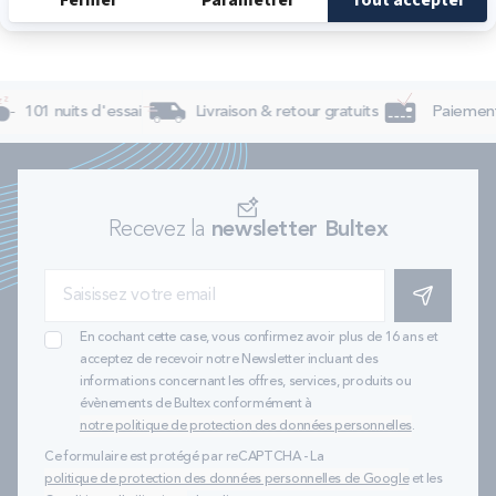
101 nuits d'essai
Livraison & retour gratuits
Paiement 
Recevez la
newsletter Bultex
S'INSCRIRE
En cochant cette case, vous confirmez avoir plus de 16 ans et
acceptez de recevoir notre Newsletter incluant des
informations concernant les offres, services, produits ou
évènements de Bultex conformément à
notre politique de protection des données personnelles
.
Ce formulaire est protégé par reCAPTCHA - La
politique de protection des données personnelles de Google
et les