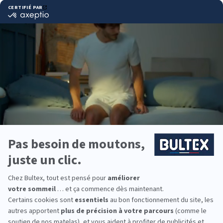
Pourquoi choisir Bultex
comme literie ?
Bultex est l’une des marques préférées des
Français*. Son savoir‑faire historique en matière de
confort et de durabilité guide chaque collection.
Chaque dormeur a ses attentes. Les différentes
fermetés Bultex, associées au bon sommier,
offrent un soutien ciblé et un alignement fiable de
la colonne.
Vous équipez toute la famille ? Des matelas
enfants aux modèles adultes, vous trouverez des
solutions adaptées à chaque âge et morphologie.
*Marque la plus détenue : 18 599 personnes
interrogées de février 2019 à mars 2025. Institut
Iligo.
CHOC LITERIE BASSE
GOULAINE : essayez avant
d’acheter
Passez en magasin pour comparer les conforts en