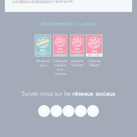
Conditions d'utilisations
s'appliquent.
RÉCOMPENSES ET LABELS
En savoir
Catégorie
Gamme
Gamme
plus
matelas
"Infinite"
"Reset"
éco-
conçus
Suivez-nous sur les
réseaux sociaux