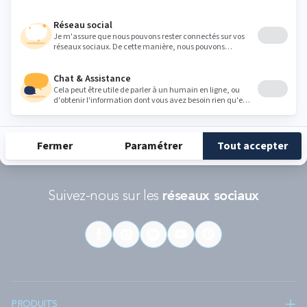
RÉCOMPENSES ET LABELS
En savoir
Catégorie
Gamme
Gamme
plus
matelas
"Infinite"
"Reset"
éco-
conçus
Suivez-nous sur les
réseaux sociaux
PRODUITS