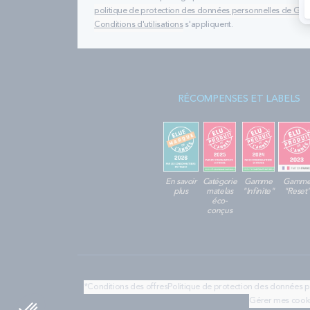
politique de protection des données personnelles de Go
Conditions d'utilisations
s'appliquent.
RÉCOMPENSES ET LABELS
En savoir
Catégorie
Gamme
Gamm
plus
matelas
"Infinite"
"Reset
éco-
conçus
*Conditions des offres
Politique de protection des données 
Gérer mes cook