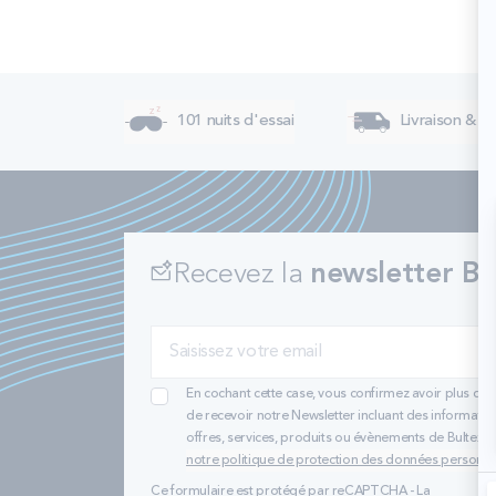
101 nuits d'essai
Livraison & re
Recevez la
newsletter Bu
En cochant cette case, vous confirmez avoir plus de 
de recevoir notre Newsletter incluant des informatio
offres, services, produits ou évènements de Bultex
notre politique de protection des données personne
Ce formulaire est protégé par reCAPTCHA - La