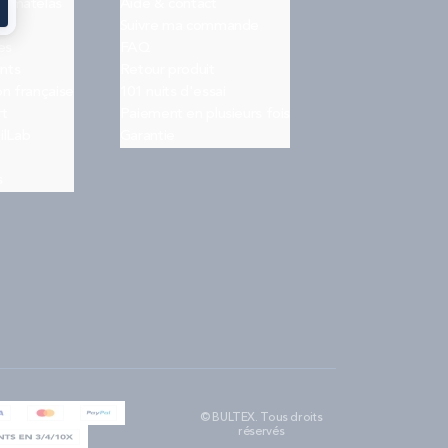
on matelas
Aide & contact
Suivre ma commande
es
FAQ
nts
Retour produit
on française
101 nuits d'essai
rt
Paiement en plusieurs fois
ilLab
Garantie
s
© BULTEX. Tous droits
réservés