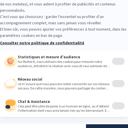
tour gratuits
Paiement 4x sans frais
5 à 7
Suivez-nous
ltex
S'INSCRIRE
16 ans et acceptez
ns concernant les
 conformément à
PRODUITS
BULTEX
lles
.