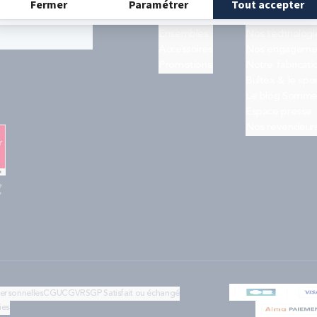
Matelas
Quiz trouver s
ogle
et les
Sommiers
Notre histoire
Ensembles
Nos technologi
Accessoires
Nos engageme
Promotions
Notre fabricati
Bultex & le spo
Le blog Somme
Espace presse
Nos revendeur
e
"
personnelles
CGU
CGV
RSGP
Satisfait ou échangé
ies