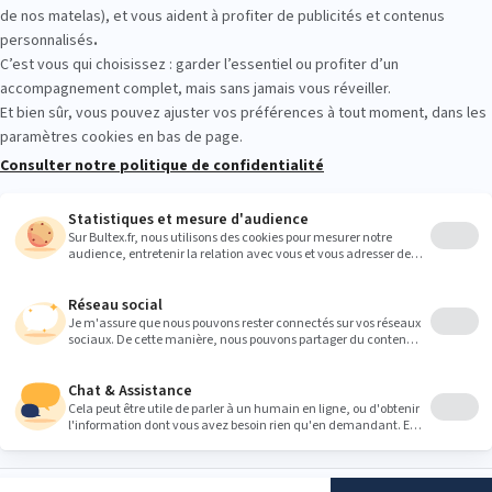
tour gratuits
Paiement 4x sans frais
5 à 7
Suivez-nous
ltex
S'INSCRIRE
16 ans et acceptez
ns concernant les
 conformément à
PRODUITS
BULTEX
lles
.