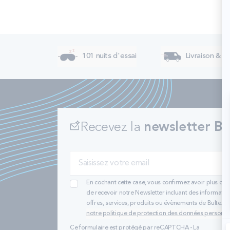
101 nuits d'essai
Livraison & re
Recevez la
newsletter Bu
En cochant cette case, vous confirmez avoir plus de 
de recevoir notre Newsletter incluant des informatio
offres, services, produits ou évènements de Bultex
notre politique de protection des données personne
Ce formulaire est protégé par reCAPTCHA - La