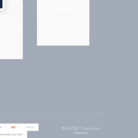
on matelas
Aide & contact
Suivre ma commande
es
FAQ
nts
Retour produit
on française
101 nuits d'essai
rt
Paiement en plusieurs fois
ilLab
Garantie
s
© BULTEX. Tous droits
réservés