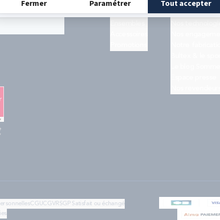
Matelas
Quiz trouver s
ogle
et les
Sommiers
Notre histoire
Ensembles
Nos technologi
Accessoires
Nos engageme
Promotions
Notre fabricati
Bultex & le spo
Le blog Somme
Espace presse
Nos revendeur
e
"
personnelles
CGU
CGV
RSGP
Satisfait ou échangé
ies