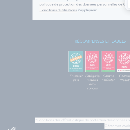
politique de protection des données personnelles de Go
Conditions d'utilisations
s'appliquent.
RÉCOMPENSES ET LABELS
En savoir
Catégorie
Gamme
Gamm
plus
matelas
"Infinite"
"Reset
éco-
conçus
*Conditions des offres
Politique de protection des données 
Gérer mes cook