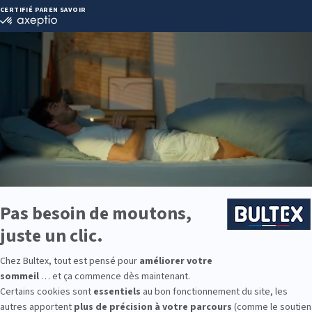
RIE, BEAUVAIS
Itinéraire
08 92 
Heures
9:00
9:00
9:00
9:00
9:00