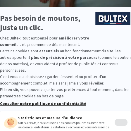
gasin : commandez et récupérez vos produits directement sur place ;
livraison rapide et soignée ;
réglez sereinement grâce à un système de paiement sécurisé.
 Bultex comme literie ?
e préférée des Français*, largement reconnue par les experts du domai
ualité de sommeil optimale.
choix varié de fermeté et de confort. Accompagnés d'un sommier à latt
 adapté à votre morphologie.
s de la marque Bultex, confectionnez vos ensembles literie pour toute
9 personnes interrogées de février 2019 à mars 2025. Institut Iligo.
auvais : essayez avant d'acheter
us avez la possibilité d'essayer les matelas directement en magasin ! 
t de les acheter : un bon sommeil commence par une literie parfaitemen