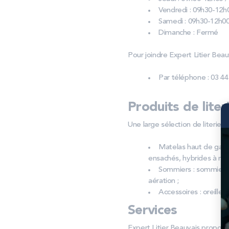
Vendredi : 09h30-12h
Samedi : 09h30-12h00
Dimanche : Fermé
Pour joindre Expert Litier Beauv
Par téléphone : 03 44
Produits de liter
Une large sélection de literie e
Matelas haut de gam
ensachés, hybrides à mé
Sommiers : sommiers t
aération ;
Accessoires : oreiller
Services
Expert Litier Beauvais propose 