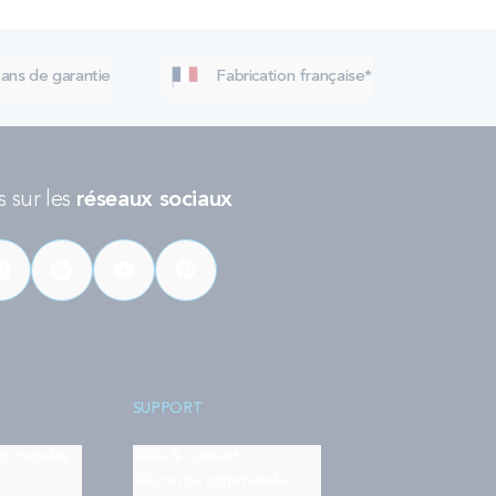
 ans de garantie
Fabrication française*
 sur les
réseaux sociaux
SUPPORT
on matelas
Aide & contact
Suivre ma commande