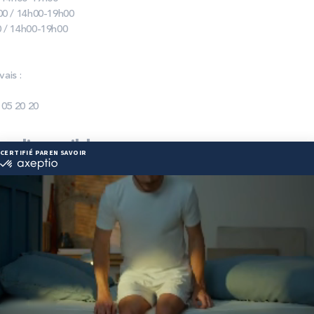
00 / 14h00-19h00
 / 14h00-19h00
ais :
 05 20 20
ie disponibles
st disponible chez Expert Litier Beauvais :
me : des modèles de premier choix comme les matelas BULTEX® nano
moire de forme, etc. ;
raditionnels ou tapissiers pour compléter le soutien de votre matela
s, couettes, linge de lit, têtes de lit, etc. pour un ensemble complet.
divers services pour faciliter votre expérience d'achat :