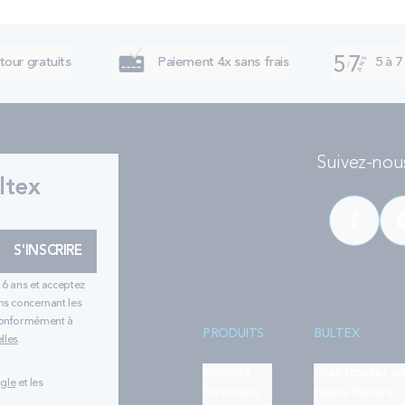
tour gratuits
Paiement 4x sans frais
5 à 7
Suivez-nous
ltex
S'INSCRIRE
16 ans et acceptez
ns concernant les
 conformément à
PRODUITS
BULTEX
lles
.
Matelas
Quiz trouver s
ogle
et les
Sommiers
Notre histoire