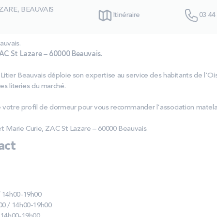
AZARE, BEAUVAIS
Itinéraire
03 44
auvais.
ZAC St Lazare – 60000 Beauvais.
 Litier Beauvais déploie son expertise au service des habitants de l
es literies du marché.
se votre profil de dormeur pour vous recommander l'association matel
 et Marie Curie, ZAC St Lazare – 60000 Beauvais.
act
/ 14h00-19h00
00 / 14h00-19h00
/ 14h00-19h00