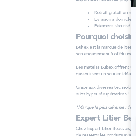
Retrait gratuit en ma
Livraison à domicile : 
Paiement sécurisé : 
Pourquoi choisir
Bultex est la marque de literi
son engagement à offrir une q
Les matelas Bultex offrent un 
garantissent un soutien idéal,
Grâce aux diverses technologie
nuits hyper récupératrices !
*Marque la plus détenue : 18 59
Expert Litier Be
Chez Expert Litier Beauvais, vo
de ressentir les produits avan