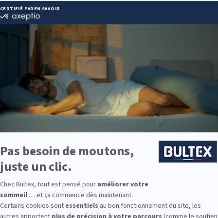
CQ :
 61 44 11
ie disponibles
e est disponible chez PULSAT BENEJACQ :
e : des modèles de premier choix comme les matelas BULTEX® nano
traditionnels ou tapissiers pour compléter le soutien de votre matela
s, couettes, linge de lit, têtes de lit, etc. pour un ensemble complet.
 Bultex comme literie ?
es plus présentes dans les foyers français*. Son savoir‑faire et ses 
 fermeté qui lui convient, du moelleux au très ferme. Associé au bon
.
me pour celle des enfants ou d’amis, Bultex propose des solutions simp
e la famille.
9 personnes interrogées de février 2019 à mars 2025. Institut Iligo.
Q : essayez avant d’acheter