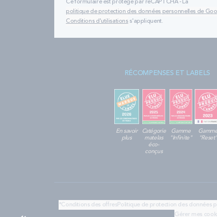
Ce formulaire est protégé par reCAPTCHA - La
politique de protection des données personnelles de Go
Conditions d'utilisations
s'appliquent.
RÉCOMPENSES ET LABELS
En savoir
Catégorie
Gamme
Gamm
plus
matelas
"Infinite"
"Reset
éco-
conçus
*Conditions des offres
Politique de protection des données 
Gérer mes cook