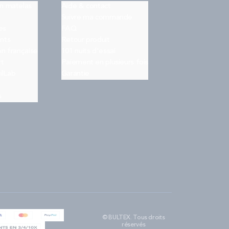
on matelas
Aide & contact
Suivre ma commande
es
FAQ
nts
Retour produit
on française
101 nuits d'essai
rt
Paiement en plusieurs fois
ilLab
Garantie
s
© BULTEX. Tous droits
réservés