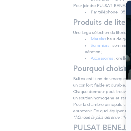
Pour joindre PULSAT BENEJA
Par téléphone : 05 59
Produits de liter
Une large sélection de literi
Matelas
haut de gamm
Sommiers
: sommiers 
aération ;
Accessoires
: oreiller
Pourquoi choisir
Bultex est l’une des marques l
un confort fiable et durable.
Chaque dormeur peut trouver la
un soutien homogène et stable
Pour la chambre principale com
entretenir. De quoi équiper tout
*Marque la plus détenue : 18 59
PULSAT BENEJAC