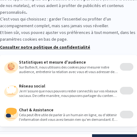
r plusieurs conforts et tailles. Allongez‑vous, changez de position, e
 un choix serein.
Heures
9:00
9:00
9:00
9:00
9:00