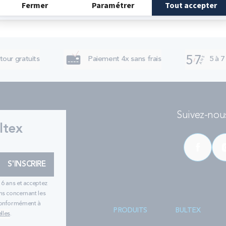
tour gratuits
Paiement 4x sans frais
5 à 7
Suivez-nous
ltex
S'INSCRIRE
16 ans et acceptez
ns concernant les
 conformément à
PRODUITS
BULTEX
lles
.