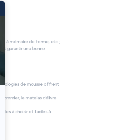
, à mémoire de forme, etc. ;
s et garantir une bonne
technologies de mousse offrent
 sommier, le matelas délivre
les à choisir et faciles à