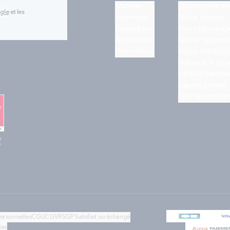
Matelas
Quiz trouver s
ogle
et les
Sommiers
Notre histoire
Ensembles
Nos technologi
Accessoires
Nos engageme
Promotions
Notre fabricati
Bultex & le spo
Le blog Somme
Espace presse
Nos revendeur
e
"
personnelles
CGU
CGV
RSGP
Satisfait ou échangé
ies