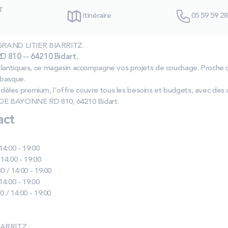
T
Itinéraire
05 59 59 28
s GRAND LITIER BIARRITZ.
810 -- 64210 Bidart.
lantiques, ce magasin accompagne vos projets de couchage. Proche de 
 basque.
les premium, l’offre couvre tous les besoins et budgets, avec des c
 DE BAYONNE RD 810, 64210 Bidart.
act
 14:00 - 19:00
 14:00 - 19:00
0 / 14:00 - 19:00
 14:00 - 19:00
0 / 14:00 - 19:00
IARRITZ :