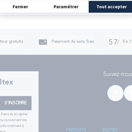
tour gratuits
Paiement 4x sans frais
5 à 7
Suivez-nous
ltex
S'INSCRIRE
16 ans et acceptez
ns concernant les
 conformément à
PRODUITS
BULTEX