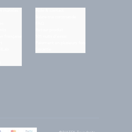
on matelas
Aide & contact
Suivre ma commande
es
FAQ
nts
Retour produit
on française
101 nuits d'essai
rt
Paiement en plusieurs fois
ilLab
Garantie
s