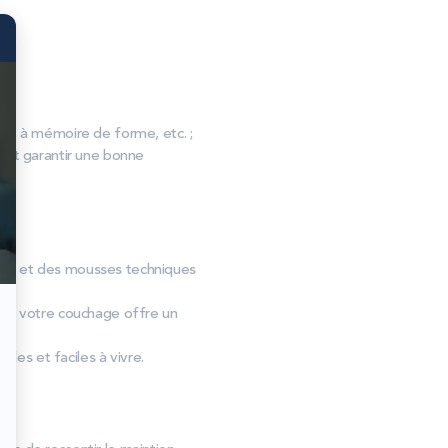
, à mémoire de forme, etc. ;
s et garantir une bonne
connu et des mousses techniques
té, votre couchage offre un
les et faciles à vivre.