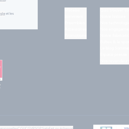
lles
.
Matelas
Quiz trouver s
ogle
et les
Sommiers
Notre histoire
Ensembles
Nos technologi
Accessoires
Nos engageme
Promotions
Notre fabricati
Bultex & le spo
Le blog Somme
Espace presse
Nos revendeur
e
"
personnelles
CGU
CGV
RSGP
Satisfait ou échangé