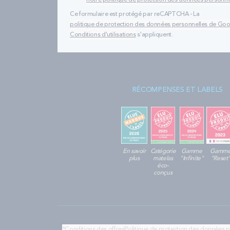
notre politique de protection des données personne
Ce formulaire est protégé par reCAPTCHA - La
politique de protection des données personnelles de Go
Conditions d'utilisations
s'appliquent.
RÉCOMPENSES ET LABELS
En savoir
Catégorie
Gamme
Gamm
plus
matelas
"Infinite"
"Reset
éco-
conçus
*Conditions des offres
Politique de protection des données 