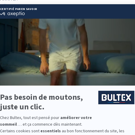
ndlitier.com
 59 28 54
ie disponibles
e est disponible chez GRAND LITIER BIARRITZ :
e : des modèles de premier choix comme les matelas BULTEX® nano
traditionnels ou tapissiers pour compléter le soutien de votre matela
s, couettes, linge de lit, têtes de lit, etc. pour un ensemble complet.
 Bultex comme literie ?
e literie les plus détenues par les Français*, avec un savoir‑faire re
existent pour s’ajuster à votre morphologie. Associé au sommier adap
la chambre d’amis, équipez toute la famille avec des solutions confortab
9 personnes interrogées de février 2019 à mars 2025. Institut Iligo.
ARRITZ : essayez avant d’acheter