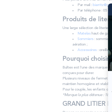
Par mail :
biarritz@gra
Par téléphone : 05 59
Produits de liter
Une large sélection de literi
Matelas
haut de gamm
Sommiers
: sommiers 
aération ;
Accessoires
: oreiller
Pourquoi choisir
Bultex est l’une des marques d
conçues pour durer.
Plusieurs niveaux de fermeté 
maintien homogène et stable.
Pour le couple, les enfants ou 
*Marque la plus détenue : 18 59
GRAND LITIER BI