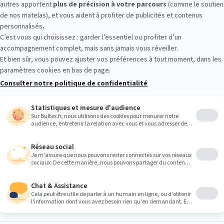
er les conforts. Allongez‑vous, changez de position et prenez le tem
 vous guident selon vos habitudes de sommeil.
Heures
9:00
9:00
9:00
9:00
9:00