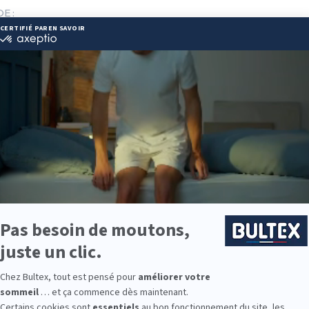
E :
lle1@gmail.com
ie disponibles
e est disponible chez LITRIMARCHE BOE :
e : des modèles de premier choix comme les matelas BULTEX® nano
traditionnels ou tapissiers pour compléter le soutien de votre matela
s, couettes, linge de lit, têtes de lit, etc. pour un ensemble complet.
 Bultex comme literie ?
tenue des Français*. Son savoir‑faire historique en matériaux alvéolai
fiable pour le sommeil.
ermetés et accueille toutes les préférences de confort. Associé au 
ène et durable.
ille ? Des matelas enfants aux couchages adultes, vous trouverez des
bre.
9 personnes interrogées de février 2019 à mars 2025. Institut Iligo.
 : essayez avant d’acheter