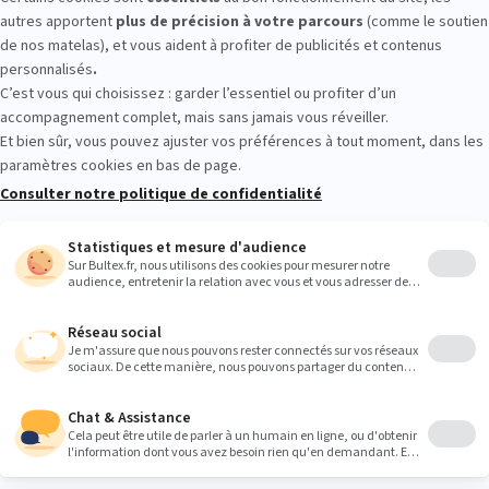
gasin. Passez vous allonger sur plusieurs matelas, comparez les sens
ermeté qui vous convient. Cela vous aidera à choisir sereinement votre p
Heures