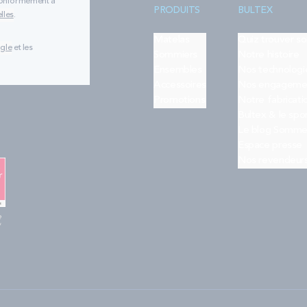
 conformément à
PRODUITS
BULTEX
lles
.
Matelas
Quiz trouver s
ogle
et les
Sommiers
Notre histoire
Ensembles
Nos technologi
Accessoires
Nos engageme
Promotions
Notre fabricati
Bultex & le spo
Le blog Somme
Espace presse
Nos revendeur
e
"