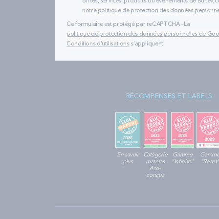
offres, services, produits ou évènements de Bultex
notre politique de protection des données personne
Ce formulaire est protégé par reCAPTCHA - La
politique de protection des données personnelles de Go
Conditions d'utilisations
s'appliquent.
RÉCOMPENSES ET LABELS
En savoir
Catégorie
Gamme
Gamm
plus
matelas
"Infinite"
"Reset
éco-
conçus