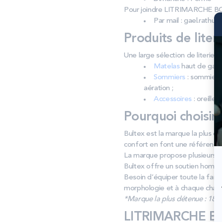
Pour joindre LITRIMARCHE BO
Par mail : gael.rathui
Produits de liter
Une large sélection de literi
Matelas
haut de gamm
Sommiers
: sommiers 
aération ;
Accessoires
: oreiller
Pourquoi choisir
Bultex est la marque la plus dé
confort en font une référence 
La marque propose plusieurs f
Bultex offre un soutien homog
Besoin d’équiper toute la fam
morphologie et à chaque cham
*Marque la plus détenue : 18 59
LITRIMARCHE BOE