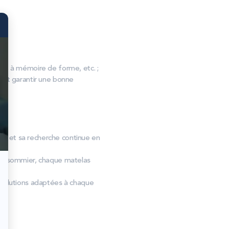
, à mémoire de forme, etc. ;
s et garantir une bonne
res et sa recherche continue en
bon sommier, chaque matelas
 solutions adaptées à chaque