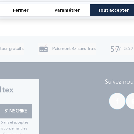
tour gratuits
Paiement 4x sans frais
5 à 7
Suivez-nous
ltex
S'INSCRIRE
16 ans et acceptez
ns concernant les