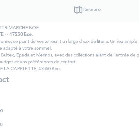
Itinéraire
s LITRIMARCHE BOE.
 -- 47550 Boe.
onne, ce point de vente réunit un large choix de literie. Un lieu simpl
ge adapté à votre sommeil.
Bultex, Epeda et Merinos, avec des collections allant de l’entrée de
 budget et vos préférences de confort.
 DE LA CAPELETTE, 47550 Boe.
act
00
00