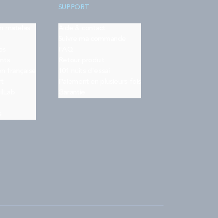
SUPPORT
on matelas
Aide & contact
Suivre ma commande
es
FAQ
nts
Retour produit
on française
101 nuits d'essai
rt
Paiement en plusieurs fois
ilLab
Garantie
s