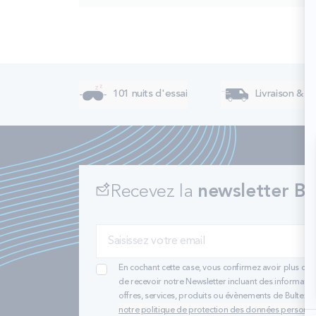
101 nuits d'essai
Livraison & re
Recevez la
newsletter Bu
En cochant cette case, vous confirmez avoir plus de 
de recevoir notre Newsletter incluant des informatio
offres, services, produits ou évènements de Bultex
notre politique de protection des données personne