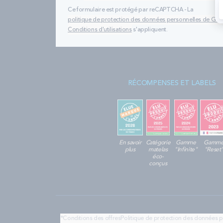
Ce formulaire est protégé par reCAPTCHA - La
politique de protection des données personnelles de Go
Conditions d'utilisations
s'appliquent.
RÉCOMPENSES ET LABELS
En savoir
Catégorie
Gamme
Gamm
plus
matelas
"Infinite"
"Reset
éco-
conçus
*Conditions des offres
Politique de protection des données 