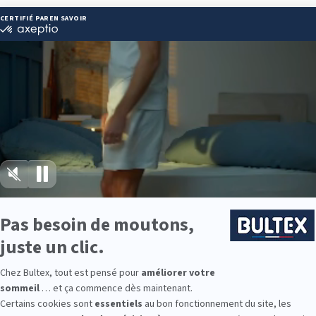
Itinéraire
05 46 75 00 07
Heures
8:45
8:45
8:45
8:45
8:00