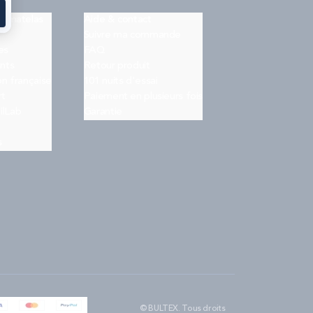
on matelas
Aide & contact
Suivre ma commande
es
FAQ
nts
Retour produit
on française
101 nuits d'essai
rt
Paiement en plusieurs fois
ilLab
Garantie
s
© BULTEX. Tous droits