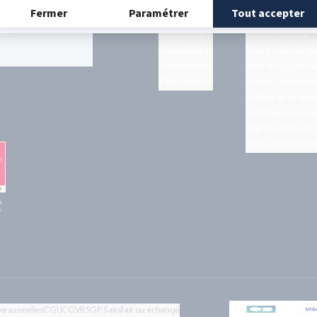
Matelas
Quiz trouver s
ogle
et les
Sommiers
Notre histoire
Ensembles
Nos technologi
Accessoires
Nos engageme
Promotions
Notre fabricati
Bultex & le spo
Le blog Somme
Espace presse
Nos revendeur
e
"
personnelles
CGU
CGV
RSGP
Satisfait ou échangé