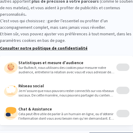
tour gratuits
Paiement 4x sans frais
5 à 7
Suivez-nous
ltex
S'INSCRIRE
16 ans et acceptez
ns concernant les
 conformément à
PRODUITS
BULTEX
lles
.