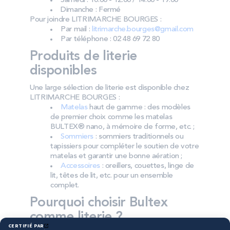
Samedi : 10:00 - 12:00 / 14:00 - 19:00
Dimanche : Fermé
Pour joindre LITRIMARCHE BOURGES :
Par mail :
litrimarche.bourges@gmail.com
Par téléphone : 02 48 69 72 80
Produits de literie
disponibles
Une large sélection de literie est disponible chez
LITRIMARCHE BOURGES :
Matelas
haut de gamme : des modèles
de premier choix comme les matelas
BULTEX® nano, à mémoire de forme, etc. ;
Sommiers
: sommiers traditionnels ou
tapissiers pour compléter le soutien de votre
matelas et garantir une bonne aération ;
Accessoires
: oreillers, couettes, linge de
lit, têtes de lit, etc. pour un ensemble
complet.
Pourquoi choisir Bultex
comme literie ?