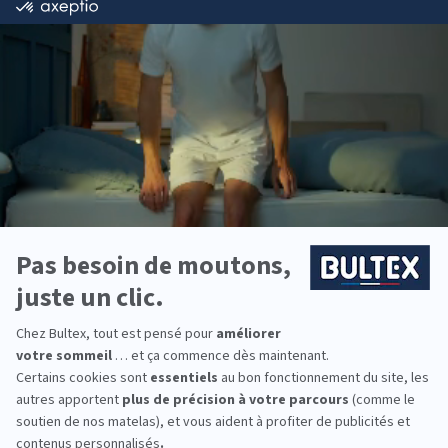
Bultex est l’une des marques les plus détenues par
les Français*. Son savoir‑faire et ses mousses
haute performance offrent une qualité régulière et
maîtrisée.
Chaque dormeur peut trouver sa fermeté. En
associant le bon matelas Bultex à un sommier
adapté, le soutien reste homogène et le confort
bien réglé.
Besoin d’équiper toute la famille ? Des solutions
existent pour la chambre parentale, les enfants, les
ados et la chambre d’amis, avec des formats et
budgets variés.
*Marque la plus détenue : 18 599 personnes
interrogées de février 2019 à mars 2025. Institut
Iligo.
LITRIMARCHE BOURGES :
essayez avant d’acheter
Passez en magasin pour vous allonger, comparer
les fermetés et ressentir les différences d’accueil.
Quelques minutes d’essai aident à choisir le bon
modèle en toute sérénité.