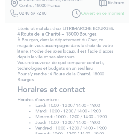
4 Route de la Charité, BOURGES
Itinéraire
PROMOS
Centre, 18000 France
02 48 69 72 80
Ouvert en ce moment
Technologie bultex
Literie et matelas chez LITRIMARCHE BOURGES.
4 Route de la Charité -- 18000 Bourges.
À Bourges, dans le département du Cher, ce
Nos engagements
magasin vous accompagne dans le choix de votre
literie. Proche des axes locaux, il est facile d’accès
depuis la ville et ses alentours.
Vous retrouverez de quoi comparer conforts,
technologies et budgets en un seul lieu.
Storelocator
Contact
Mon compte
Pour s’y rendre : 4 Route de la Charité, 18000
Bourges.
Horaires et contact
Horaires d’ouverture :
Lundi : 10:00 - 12:00 / 14:00 - 19:00
Mardi : 10:00 - 12:00 / 14:00 - 19:00
Mercredi : 10:00 - 12:00 / 14:00 - 19:00
Jeudi : 10:00 - 12:00 / 14:00 - 19:00
Vendredi : 10:00 - 12:00 / 14:00 - 19:00