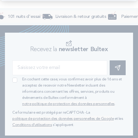
101 nuits d'essai
Livraison & retour gratuits
Paiement
Recevez la
newsletter Bultex
S'INSCRIRE
En cochant cette case, vous confirmez avoir plus de 16 ans et
acceptez de recevoir notre Newsletter incluant des
informations concernant les offres, services, produits ou
évènements de Bultex conformément à
notre politique de protection des données personnelles
.
Ce formulaire est protégé par reCAPTCHA - La
politique de protection des données personnelles de Google
et les
Conditions d'utilisations
s'appliquent.