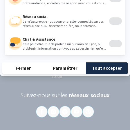
politique de protection des données personnelles de Google
et les
Conditions d'utilisations
s'appliquent.
RÉCOMPENSES ET LABELS
En savoir
Catégorie
Gamme
Gamme
plus
matelas
"Infinite"
"Reset"
éco-
conçus
Suivez-nous sur les
réseaux sociaux