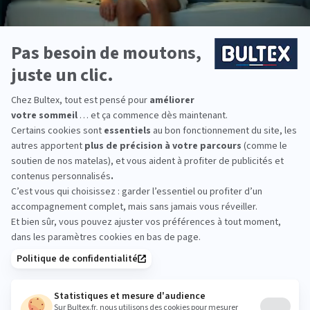
Livraison & retour gratuits
Paiement 4x sans frais
Recevez la
newsletter Bultex
S'INSCRIRE
En cochant cette case, vous confirmez avoir plus de 16 ans et
acceptez de recevoir notre Newsletter incluant des
informations concernant les offres, services, produits ou
évènements de Bultex conformément à
notre politique de protection des données personnelles
.
Ce formulaire est protégé par reCAPTCHA - La