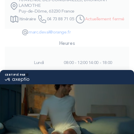
70 AVENUE DES COMBRAILLES, BROMONT
PROMOS
LAMOTHE
Puy-de-Dôme, 63230 France
Itinéraire
04 73 88 71 05
Actuellement fermé
Technologie bultex
marc.deval@orange.fr
Heures
Nos engagements
Lundi
08:00 - 12:00
14:00 - 18:00
Storelocator
Contact
Mon compte
Mardi
08:00 - 12:00
14:00 - 18:00
Mercredi
08:00 - 12:00
14:00 - 18:00
Jeudi
08:00 - 12:00
14:00 - 18:00
Vendredi
08:00 - 12:00
14:00 - 18:00
Samedi
08:00 - 12:00
14:00 - 18:00
Dimanche
Fermé