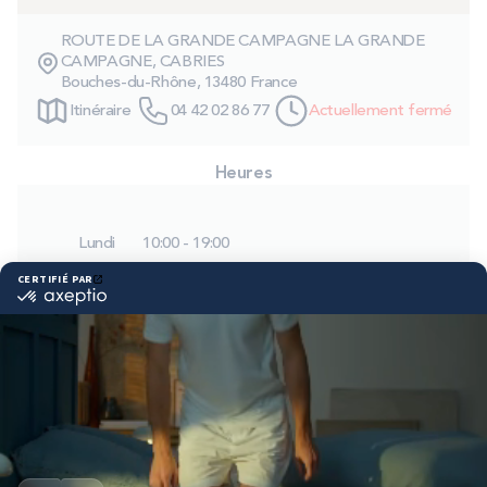
PROMOS
ROUTE DE LA GRANDE CAMPAGNE LA GRANDE
CAMPAGNE, CABRIES
Bouches-du-Rhône, 13480 France
Technologie bultex
Itinéraire
04 42 02 86 77
Actuellement fermé
Nos engagements
Heures
Lundi
10:00 - 19:00
Storelocator
Contact
Mon compte
Mardi
10:00 - 19:00
Mercredi
10:00 - 19:00
Jeudi
10:00 - 19:00
Vendredi
10:00 - 19:00
Samedi
10:00 - 19:00
Dimanche
Fermé