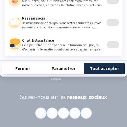
Ce formulaire est protégé par reCAPTCHA - La
politique de protection des données personnelles de Google
et les
Conditions d'utilisations
s'appliquent.
RÉCOMPENSES ET LABELS
En savoir
Catégorie
Gamme
Gamme
plus
matelas
"Infinite"
"Reset"
éco-
conçus
Suivez-nous sur les
réseaux sociaux