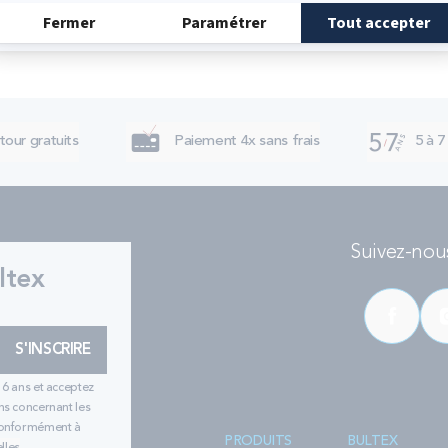
tour gratuits
Paiement 4x sans frais
5 à 7
Suivez-nous
ltex
S'INSCRIRE
16 ans et acceptez
ns concernant les
 conformément à
PRODUITS
BULTEX