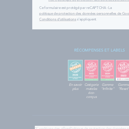
notre politique de protection des données personne
Ce formulaire est protégé par reCAPTCHA - La
politique de protection des données personnelles de Go
Conditions d'utilisations
s'appliquent.
RÉCOMPENSES ET LABELS
En savoir
Catégorie
Gamme
Gamm
plus
matelas
"Infinite"
"Reset
éco-
conçus
*Conditions des offres
Politique de protection des données 