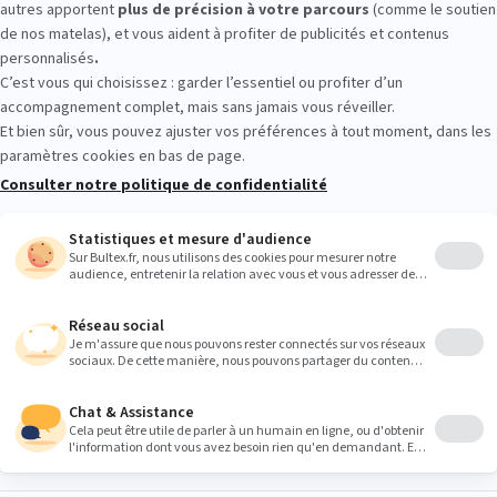
 temps de vous allonger sur plusieurs matelas. Comparez les ressenti
déale. Un essai simple pour repartir serein avec le bon couchage.
Heures
9:00
9:00
9:00
9:00
9:00
9:00