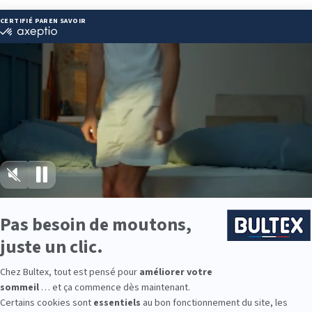
:
.garnier@darty.fr
ie disponibles
e est disponible chez DARTY CAHORS :
e : des modèles de premier choix comme les matelas BULTEX® nano
traditionnels ou tapissiers pour compléter le soutien de votre matela
s, couettes, linge de lit, têtes de lit, etc. pour un ensemble complet.
 Bultex comme literie ?
 literie les plus détenues par les Français*. Son savoir‑faire reconnu 
t durables.
 ferme : la gamme permet d’ajuster précisément le confort. En l’asso
et une bonne ventilation.
o ou d’adulte, la collection Bultex couvre toutes les tailles et préfé
rence de confort.
9 personnes interrogées de février 2019 à mars 2025. Institut Iligo.
essayez avant d’acheter