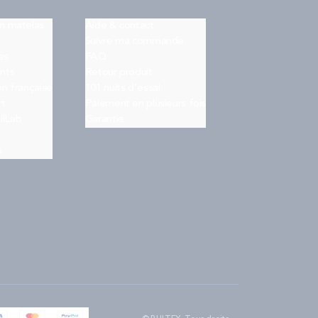
on matelas
Aide & contact
Suivre ma commande
es
FAQ
nts
Retour produit
on française
101 nuits d'essai
rt
Paiement en plusieurs fois
ilLab
Garantie
s