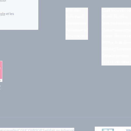
lles
.
Matelas
Quiz trouver s
ogle
et les
Sommiers
Notre histoire
Ensembles
Nos technologi
Accessoires
Nos engageme
Promotions
Notre fabricati
Bultex & le spo
Le blog Somme
Espace presse
Nos revendeur
e
"
personnelles
CGU
CGV
RSGP
Satisfait ou échangé