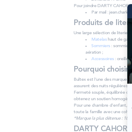
Pour joindre DARTY CAHORS 
Par mail : jean.charles
Produits de liter
Une large sélection de literi
Matelas
haut de gamm
Sommiers
: sommiers 
aération ;
Accessoires
: oreiller
Pourquoi choisir
Bultex est l’une des marques de
assurent des nuits régulières e
Fermeté souple, équilibrée ou
obtenez un soutien homogène 
Pour une chambre d’enfant, d’ad
toute la famille avec une cohé
*Marque la plus détenue : 18 59
DARTY CAHORS : 