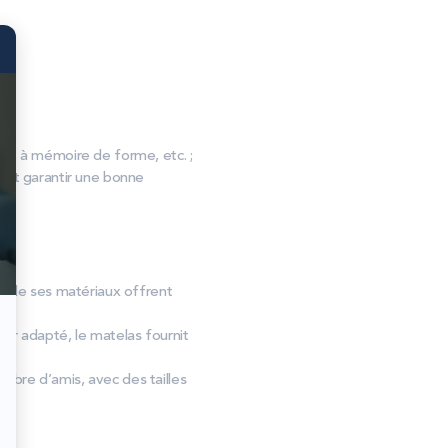
, à mémoire de forme, etc. ;
s et garantir une bonne
ité de ses matériaux offrent
er adapté, le matelas fournit
ambre d’amis, avec des tailles