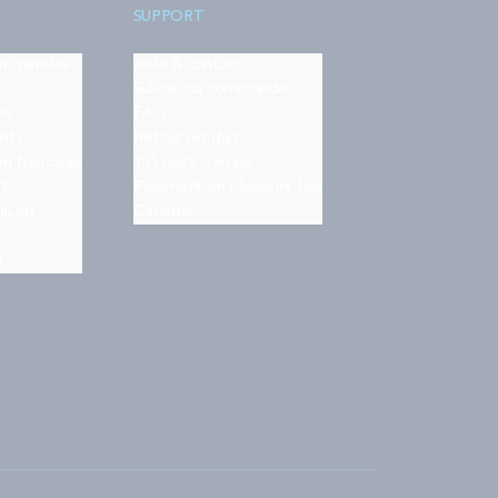
SUPPORT
on matelas
Aide & contact
Suivre ma commande
es
FAQ
nts
Retour produit
on française
101 nuits d'essai
rt
Paiement en plusieurs fois
ilLab
Garantie
s