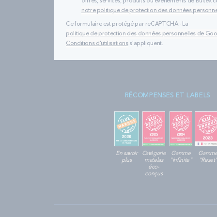
offres, services, produits ou évènements de Bultex
notre politique de protection des données personne
Ce formulaire est protégé par reCAPTCHA - La
politique de protection des données personnelles de Go
Conditions d'utilisations
s'appliquent.
RÉCOMPENSES ET LABELS
En savoir
Catégorie
Gamme
Gamm
plus
matelas
"Infinite"
"Reset
éco-
conçus