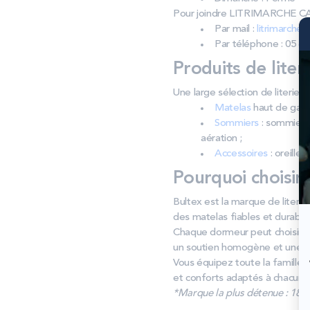
Pour joindre LITRIMARCHE C
Par mail :
litrimarche
Par téléphone : 05 65
Produits de liter
Une large sélection de literi
Matelas
haut de gamm
Sommiers
: sommiers 
aération ;
Accessoires
: oreiller
Pourquoi choisir
Bultex est la marque de literie 
des matelas fiables et durable
Chaque dormeur peut choisir sa
un soutien homogène et une 
Vous équipez toute la famille ?
et conforts adaptés à chacun.
*Marque la plus détenue : 18 59