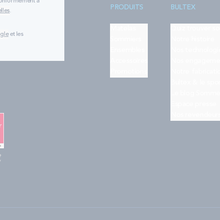
 conformément à
PRODUITS
BULTEX
lles
.
Matelas
Quiz trouver s
ogle
et les
Sommiers
Notre histoire
Ensembles
Nos technologi
Accessoires
Nos engageme
Promotions
Notre fabricati
Bultex & le spo
Le blog Somme
Espace presse
Nos revendeur
e
"