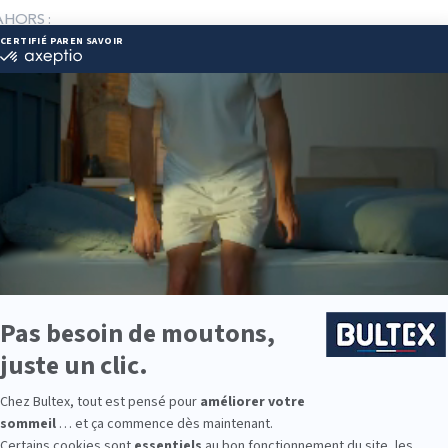
AHORS :
46@orange.fr
 30 66 35
ie disponibles
e est disponible chez LITRIMARCHE CAHORS :
e : des modèles de premier choix comme les matelas BULTEX® nano
traditionnels ou tapissiers pour compléter le soutien de votre matela
s, couettes, linge de lit, têtes de lit, etc. pour un ensemble complet.
 Bultex comme literie ?
la plus détenue par les Français*. Son savoir‑faire industriel et la qual
s.
 fermeté : souple, équilibrée, ferme ou très ferme. Associé au sommi
bonne indépendance de couchage.
 Des solutions existent pour les adultes, les enfants, les ados et la ch
9 personnes interrogées de février 2019 à mars 2025. Institut Iligo.