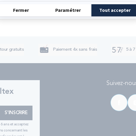
tour gratuits
Paiement 4x sans frais
5 à 7
Suivez-nous
ltex
S'INSCRIRE
16 ans et acceptez
ns concernant les