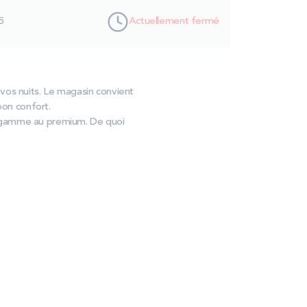
5
Actuellement fermé
vos nuits. Le magasin convient
bon confort.
e gamme au premium. De quoi