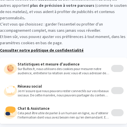
HORS : essayez avant d'acheter
r les conforts. Allongez‑vous plusieurs minutes, changez de position 
oix du bon matelas.
Heures
9:00
9:00
9:00
9:00
9:00