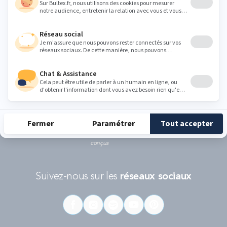
Ce formulaire est protégé par reCAPTCHA - La
politique de protection des données personnelles de Google
et les
Conditions d'utilisations
s'appliquent.
RÉCOMPENSES ET LABELS
En savoir
Catégorie
Gamme
Gamme
plus
matelas
"Infinite"
"Reset"
éco-
conçus
Suivez-nous sur les
réseaux sociaux