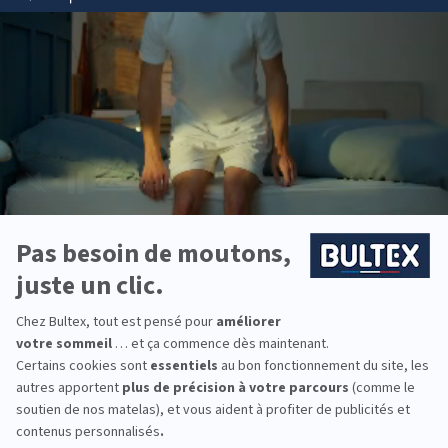
Bultex est l’une des marques de literie les plus
détenues par les Français*. Un savoir‑faire reconnu
et des matériaux maîtrisés, au service du confort
nuit après nuit.
Du moelleux au très ferme, la gamme Bultex
couvre de nombreuses sensations. Associez votre
matelas à un sommier adapté pour optimiser le
soutien et la longévité de l’ensemble.
Pour équiper toute la famille, vous trouverez des
formats et conforts adaptés aux adultes,
adolescents et enfants. De quoi répondre à chaque
morphologie et à chaque habitude de couchage.
*Marque la plus détenue: 18 599 personnes
interrogées de février 2019 à mars 2025. Institut
Iligo.
DARTY FIGEAC : essayez
avant d’acheter
Passez en magasin pour tester plusieurs matelas
Bultex. Allongez‑vous, changez de position,
comparez les fermetés. Quelques minutes
suffisent pour affiner votre choix.