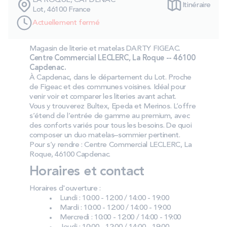
LA ROQUE, CAPDENAC
Itinéraire
PROMOS
Lot, 46100 France
Actuellement fermé
Technologie bultex
Magasin de literie et matelas DARTY FIGEAC.
Centre Commercial LECLERC, La Roque -- 46100
Capdenac.
Nos engagements
À Capdenac, dans le département du Lot. Proche
de Figeac et des communes voisines. Idéal pour
venir voir et comparer les literies avant achat.
Vous y trouverez Bultex, Epeda et Merinos. L’offre
s’étend de l’entrée de gamme au premium, avec
Storelocator
Contact
Mon compte
des conforts variés pour tous les besoins. De quoi
composer un duo matelas–sommier pertinent.
Pour s’y rendre : Centre Commercial LECLERC, La
Roque, 46100 Capdenac.
Horaires et contact
Horaires d'ouverture :
Lundi : 10:00 - 12:00 / 14:00 - 19:00
Mardi : 10:00 - 12:00 / 14:00 - 19:00
Mercredi : 10:00 - 12:00 / 14:00 - 19:00