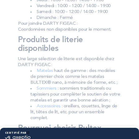
Jeudi : 10:00 - 12:00 / 14:00 - 19:00
Vendredi : 10:00 - 12:00 / 14:00 - 19:00
Samedi : 10:00 - 12:00 / 14:00 - 19:00
Dimanche : Fermé
Pour joindre DARTY FIGEAC :
Coordonnées non disponibles pour le moment.
Produits de literie
disponibles
Une large sélection de literie est disponible chez
DARTY FIGEAC :
Matelas
haut de gamme : des modèles
de premier choix comme les matelas
BULTEX® nano, à mémoire de forme, etc. ;
Sommiers
: sommiers traditionnels ou
tapissiers pour compléter le soutien de votre
matelas et garantir une bonne aération ;
Accessoires
: oreillers, couettes, linge de
lit, têtes de lit, etc. pour un ensemble
complet.
Pourquoi choisir Bultex
comme literie ?