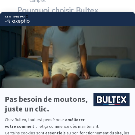
complet.
Pourquoi choisir Bultex
comme literie ?
Bultex est la marque la plus détenue par les
Français*. Ce choix s’explique par un savoir‑faire
reconnu et des matériaux conçus pour durer.
Chaque dormeur peut trouver son confort grâce à
une large palette de fermetés, du plus moelleux au
très ferme. L’association avec un sommier adapté
aide à stabiliser le soutien et à optimiser l’aération
de l’ensemble.
Pour la chambre principale comme pour équiper les
enfants ou la chambre d’ami, la gamme Bultex
permet d’harmoniser confort et budget. De quoi
composer une literie cohérente pour toute la
famille.
*Marque la plus détenue : 18 599 personnes
interrogées de février 2019 à mars 2025. Institut
Iligo.
LITRIMARCHE CASTRES :
essayez avant d’acheter