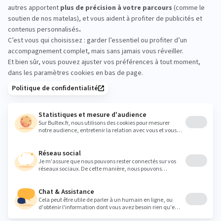
Rien ne remplace un essai sur place. Passez en
magasin, allongez‑vous quelques minutes sur
plusieurs matelas, comparez les sensations et
validez le bon maintien avant de vous décider.
L’équipe vous aide à cibler rapidement le confort
fait pour vous.
litrimarchecastres@orange.fr
Heures
Lundi
14:00 - 19:00
Mardi
09:30 - 12:00
14:00 - 19:00
Mercredi
09:30 - 12:00
14:00 - 19:00
Jeudi
09:30 - 12:00
14:00 - 19:00
Vendredi
09:30 - 12:00
14:00 - 19:00
Samedi
09:30 - 12:00
14:00 - 19:00