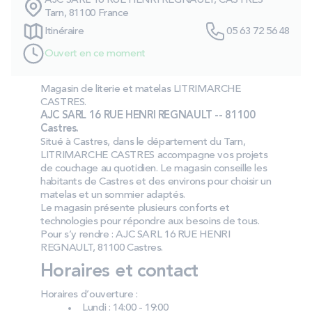
AJC SARL 16 RUE HENRI REGNAULT, CASTRES
PROMOS
Tarn, 81100 France
Itinéraire
05 63 72 56 48
Ouvert en ce moment
Technologie bultex
Magasin de literie et matelas LITRIMARCHE
CASTRES.
Nos engagements
AJC SARL 16 RUE HENRI REGNAULT -- 81100
Castres.
Situé à Castres, dans le département du Tarn,
LITRIMARCHE CASTRES accompagne vos projets
Storelocator
Contact
Mon compte
de couchage au quotidien. Le magasin conseille les
habitants de Castres et des environs pour choisir un
matelas et un sommier adaptés.
Le magasin présente plusieurs conforts et
technologies pour répondre aux besoins de tous.
Pour s’y rendre : AJC SARL 16 RUE HENRI
REGNAULT, 81100 Castres.
Horaires et contact
Horaires d’ouverture :
Lundi : 14:00 - 19:00